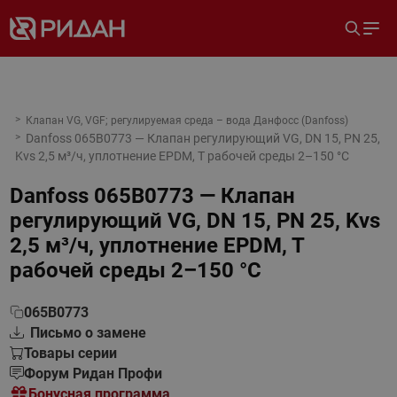
Клапан VG, VGF; регулируемая среда – вода Данфосс (Danfoss)
Danfoss 065B0773 — Клапан регулирующий VG, DN 15, PN 25,
Kvs 2,5 м³/ч, уплотнение EPDM, T рабочей среды 2–150 °С
Danfoss 065B0773 — Клапан
регулирующий VG, DN 15, PN 25, Kvs
2,5 м³/ч, уплотнение EPDM, T
рабочей среды 2–150 °С
065B0773
Письмо о замене
Товары серии
Форум Ридан Профи
Бонусная программа