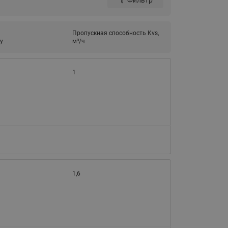
Фильтр
Ридан
ления
Пропускная способность Kvs,
С
у
м³/ч
ые
Трубопроводная арматура
1
Стальные краны запорно-
регулирующие Ридан
нкты
ра
Стальные краны шаровые
запорные Ридан
Привод электрический АМВ
для шаровых кранов RJIP
Premium (Премиум)
Показать все
Краны шаровые чугунные
1,6
Ридан
тоты
Латунные краны шаровые
ы
запорные Ридан (код
065B83xxR)