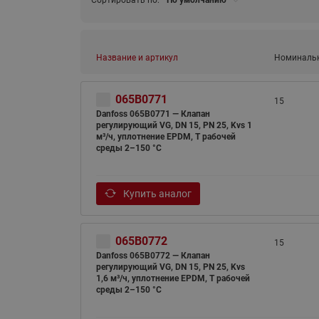
Сортировать по:
По умолчанию
Название и артикул
Номинальн
065B0771
15
Danfoss 065B0771 — Клапан
регулирующий VG, DN 15, PN 25, Kvs 1
м³/ч, уплотнение EPDM, T рабочей
среды 2–150 °С
Купить аналог
065B0772
15
Danfoss 065B0772 — Клапан
регулирующий VG, DN 15, PN 25, Kvs
1,6 м³/ч, уплотнение EPDM, T рабочей
среды 2–150 °С