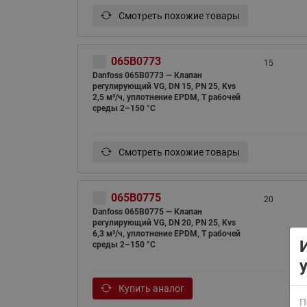
Смотреть похожие товары
065B0773
15
Danfoss 065B0773 — Клапан
регулирующий VG, DN 15, PN 25, Kvs
2,5 м³/ч, уплотнение EPDM, T рабочей
среды 2–150 °С
ВСЯ ПРОДУКЦИЯ
Смотреть похожие товары
065B0775
20
Danfoss 065B0775 — Клапан
регулирующий VG, DN 20, PN 25, Kvs
6,3 м³/ч, уплотнение EPDM, T рабочей
среды 2–150 °С
Купить аналог
П