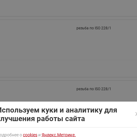
ходовыми клапанами
Преобразователь частот
Ридан RF-101
Узлы холодоснабжения с 3-
ходовыми клапанами
резьба по ISO 228/1
Узлы теплоснабжения с
комбинированным клапаном
AQT(F)-R
резьба по ISO 228/1
Используем куки и аналитику для
улучшения работы сайта
одробнее о
cookies
и
Яндекс.Метрике.