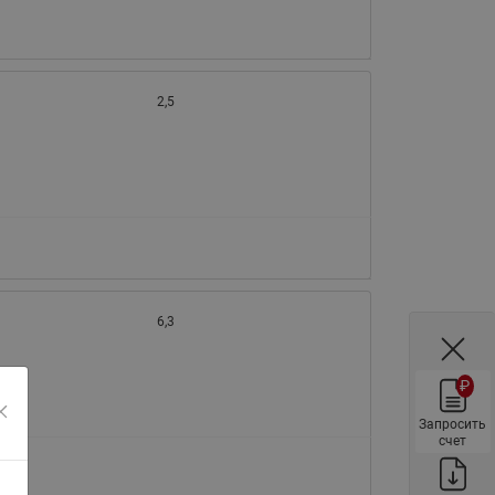
ы
Нержавеющие краны шаровые
запорные Ридан
Затворы дисковые Ридан
2,5
Латунные обратные клапаны
Ридан
Чугунные обратные клапаны/
затворы Ридан
Нержавеющие обратные
клапаны Ридан
Фильтры сетчатые Ридан ФСФ
6,3
Балансировочные клапаны для
наружных систем
₽
Сильфонные компенсаторы
для наружных систем
Запросить
счет
Фильтры сетчатые Ридан ФСФ
для наружных систем