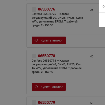
О
065B0776
25
Danfoss 065B0776 — Клапан
регулирующий VG, DN 25, PN 25, Kvs 8
м³/ч, уплотнение EPDM, T рабочей
среды 2–150 °С
Купить аналог
065B0778
40
Danfoss 065B0778 — Клапан
регулирующий VG, DN 40, PN 25, Kvs
16 м³/ч, уплотнение EPDM, T рабочей
среды 2–150 °С
Купить аналог
065B0779
50