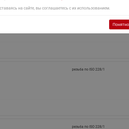
ставаясь на сайте, вы соглашаетесь с их использованием.
резьба по ISO 228/1
Понятно
резьба по ISO 228/1
резьба по ISO 228/1