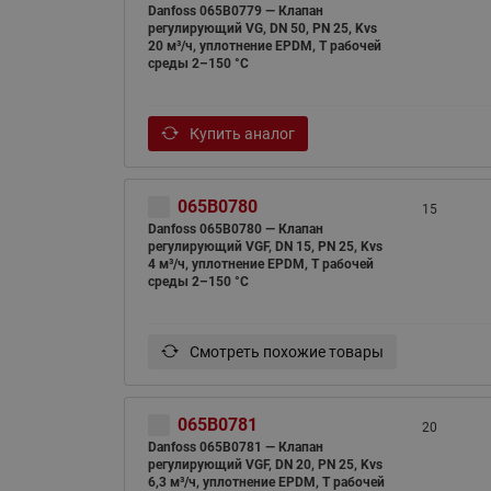
Danfoss 065B0779 — Клапан
регулирующий VG, DN 50, PN 25, Kvs
20 м³/ч, уплотнение EPDM, T рабочей
среды 2–150 °С
Купить аналог
065B0780
15
Danfoss 065B0780 — Клапан
регулирующий VGF, DN 15, PN 25, Kvs
4 м³/ч, уплотнение EPDM, T рабочей
среды 2–150 °С
Смотреть похожие товары
065B0781
20
Danfoss 065B0781 — Клапан
регулирующий VGF, DN 20, PN 25, Kvs
6,3 м³/ч, уплотнение EPDM, T рабочей