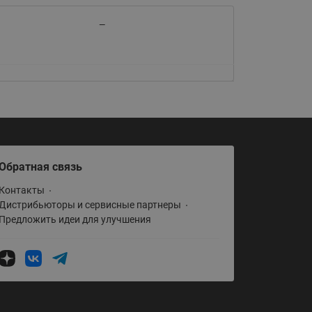
065B82xxR)
Латунные фильтры сетчатые
—
Ридан (код 065B82xxR)
Воздухоотводчики Airvent-R
Ридан (код 06582xxR)
Обратная связь
Контакты
Дистрибьюторы и сервисные партнеры
Предложить идеи для улучшения