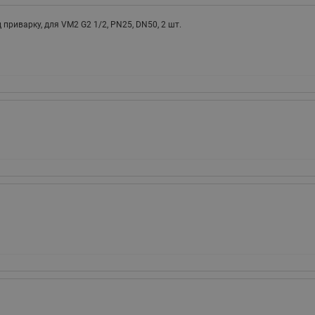
ходовыми клапанами
Преобразователь частот
 приварку, для VM2 G2 1/2, PN25, DN50, 2 шт.
Ридан RF-101
Узлы холодоснабжения с 3-
ходовыми клапанами
Узлы теплоснабжения с
комбинированным клапаном
AQT(F)-R