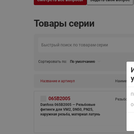
Товары серии
Сортировать по:
По умолчанию
Название и артикул
Наименов
П
065B2005
Резьбовые 
О
Danfoss 065B2005 — Резьбовые
фитинги для VM2, DN50, PN25,
наружная резьба, материал латунь