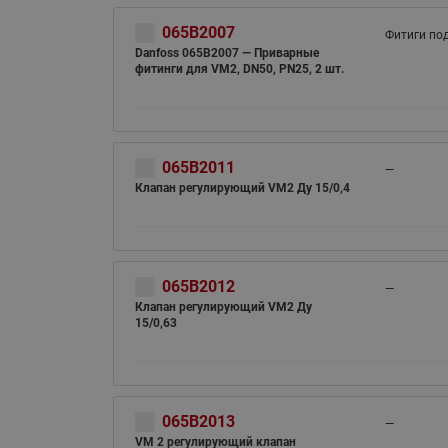
065B2007
Фитиги под
Danfoss 065B2007 — Приварные
фитинги для VM2, DN50, PN25, 2 шт.
065B2011
—
ВСЯ ПРОДУКЦИЯ
Клапан регулирующий VM2 Ду 15/0,4
065B2012
—
Клапан регулирующий VM2 Ду
15/0,63
065B2013
—
VM 2 регулирующий клапан