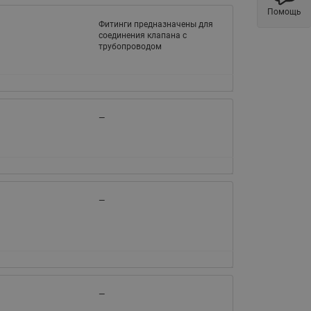
ы
Помощь
Нержавеющие краны шаровые
Фитинги предназначены для
запорные Ридан
соединения клапана с
трубопроводом
Затворы дисковые Ридан
Латунные обратные клапаны
Ридан
Чугунные обратные клапаны/
—
затворы Ридан
Нержавеющие обратные
клапаны Ридан
Фильтры сетчатые Ридан ФСФ
—
Балансировочные клапаны для
наружных систем
Сильфонные компенсаторы
для наружных систем
Фильтры сетчатые Ридан ФСФ
—
для наружных систем