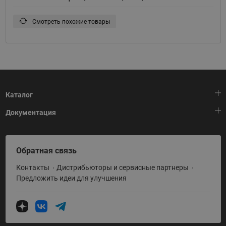
Смотреть похожие товары
Каталог
Документация
Тепловая автоматика
Холодильная техника
HeatPlatform (Тепловая платформа)
Обратная связь
Приводная техника
Полезные программы и инструменты
Контакты
Дистрибьюторы и сервисные партнеры
Промышленная автоматика
Условия поставки
Предложить идеи для улучшения
Теплый пол и снеготаяние
Политика по использованию ТЗ Ридан
Теплообменное оборудование
Насосное оборудование