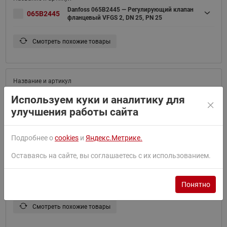
Danfoss 065B2445 — Регулирующий клапан
065B2445
фланцевый VFGS 2, DN 25, PN 25
Смотреть похожие товары
Danfoss 065B2446 — Регулирующий клапан
065B2446
Используем куки и аналитику для
фланцевый VFGS 2, DN 32, PN 25
улучшения работы сайта
Смотреть похожие товары
Подробнее о
cookies
и
Яндекс.Метрике.
Оставаясь на сайте, вы соглашаетесь с их использованием.
Danfoss 065B2447 — Регулирующий клапан
065B2447
фланцевый VFGS 2, DN 40, PN 25
Понятно
Смотреть похожие товары