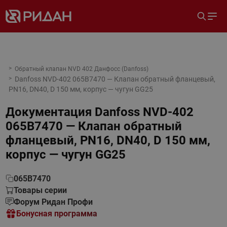
Обратный клапан NVD 402 Данфосс (Danfoss)
Danfoss NVD-402 065B7470 — Клапан обратный фланцевый,
PN16, DN40, D 150 мм, корпус — чугун GG25
Документация
Danfoss NVD-402
065B7470 — Клапан обратный
фланцевый, PN16, DN40, D 150 мм,
корпус — чугун GG25
065B7470
Товары серии
Форум Ридан Профи
Бонусная программа