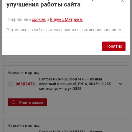
улучшения работы сайта
Подробнее о
cookies
и
Яндекс.Метрике.
Danfoss NVD-402 065B7474 — Клапан
Оставаясь на сайте, вы соглашаетесь с их использованием.
065B7474
обратный фланцевый, PN16, DN100, D 220
мм, корпус — чугун GG25
Понятно
Купить аналог
Danfoss NVD-402 065B7476 — Клапан
065B7476
обратный фланцевый, PN16, DN150, D 285
мм, корпус — чугун GG25
Купить аналог