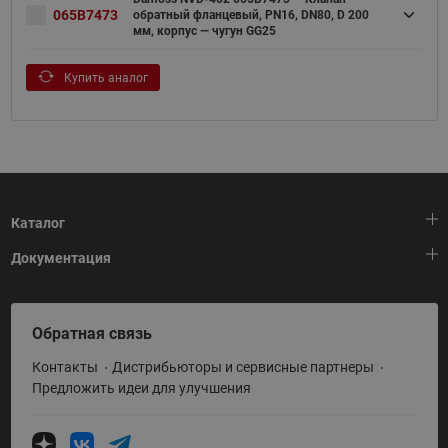
065B7473
обратный фланцевый, PN16, DN80, D 200
мм, корпус — чугун GG25
Купить аналог
Каталог
Документация
Тепловая автоматика
Холодильная техника
HeatPlatform (Тепловая платформа)
Обратная связь
Приводная техника
Полезные программы и инструменты
Контакты
Дистрибьюторы и сервисные партнеры
Промышленная автоматика
Условия поставки
Предложить идеи для улучшения
Теплый пол и снеготаяние
Политика по использованию ТЗ Ридан
Теплообменное оборудование