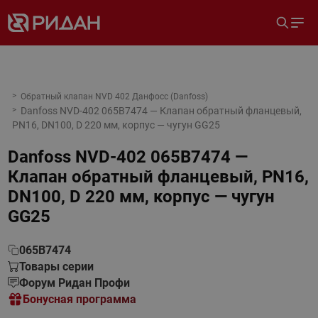
Обратный клапан NVD 402 Данфосс (Danfoss)
Danfoss NVD-402 065B7474 — Клапан обратный фланцевый,
PN16, DN100, D 220 мм, корпус — чугун GG25
Danfoss NVD-402 065B7474 —
Клапан обратный фланцевый, PN16,
DN100, D 220 мм, корпус — чугун
GG25
065B7474
Товары серии
Форум Ридан Профи
Бонусная программа