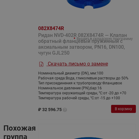
082X8474R
Ридан NVD-402R 082X8474R — Клапан
Входит в складскую программу
обратный фланцевый пружинный с
аксиальным затвором, PN16, DN100,
чугун GJL250
Скачать письмо о замене
Номинальный диаметр (DN), мм:
100
Рабочая среда:
Вода, гликолевые растворы до 50%
Тип присоединения к трубопроводу:
Фланцевое
Номинальное давление (PN),бар:
16
Температура окружающей среды, °С:
от -20 до +70
Температура рабочей среды, °С:
от -15 до +100
В корзину
₽
32 596.75
Похожая
группа