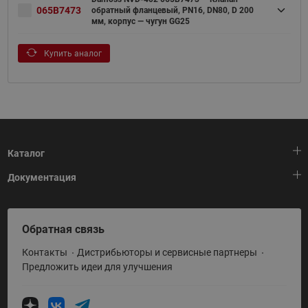
065B7473
обратный фланцевый, PN16, DN80, D 200
мм, корпус — чугун GG25
Купить аналог
Каталог
Документация
Тепловая автоматика
Холодильная техника
HeatPlatform (Тепловая платформа)
Обратная связь
Приводная техника
Полезные программы и инструменты
Контакты
Дистрибьюторы и сервисные партнеры
Промышленная автоматика
Условия поставки
Предложить идеи для улучшения
Теплый пол и снеготаяние
Политика по использованию ТЗ Ридан
Теплообменное оборудование