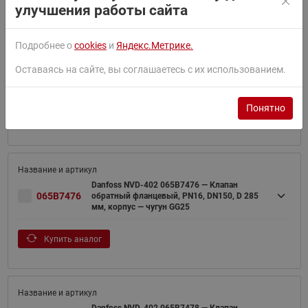
улучшения работы сайта
Подробнее о
cookies
и
Яндекс.Метрике.
Danfoss NVD-402 065B7474 — Клапан
Оставаясь на сайте, вы соглашаетесь с их использованием.
065B7474
обратный фланцевый, PN16, DN100, D 220
мм, корпус — чугун GG25
Понятно
Купить аналог
Danfoss NVD-402 065B7476 — Клапан
065B7476
обратный фланцевый, PN16, DN150, D 285
мм, корпус — чугун GG25
Купить аналог