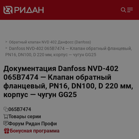
Обратный клапан NVD 402 Данфосс (Danfoss)
Danfoss NVD-402 065B7474 — Клапан обратный фланцевый,
PN16, DN100, D 220 мм, корпус — чугун GG25
Документация
Danfoss NVD-402
065B7474 — Клапан обратный
фланцевый, PN16, DN100, D 220 мм,
корпус — чугун GG25
065B7474
Товары серии
Форум Ридан Профи
Бонусная программа