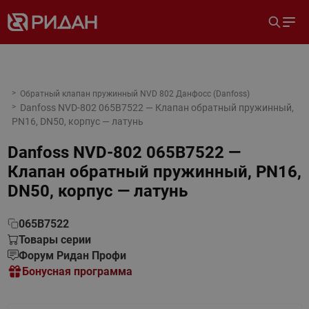
Обратный клапан пружинный NVD 802 Данфосс (Danfoss)
Danfoss NVD-802 065B7522 — Клапан обратный пружинный,
PN16, DN50, корпус — латунь
Danfoss NVD-802 065B7522 —
Клапан обратный пружинный, PN16,
DN50, корпус — латунь
065B7522
Товары серии
Форум Ридан Профи
Бонусная программа