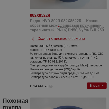
082X8522R
Ридан NVD-802R 082X8522R — Клапан
обратный межфланцевый пружинный
Входит в складскую программу
тарельчатый, PN16, DN50, чугун GJL250
Скачать письмо о замене
Номинальный диаметр (DN), мм:
50
Масса, кг, не более:
1,06
Рабочая среда:
Вода для систем отопления, ГВС, ХВС,
гликолевые р-ры до 50%. (жидкости группы 1 и 2
согласно ТР ТС 032/2013).
Тип присоединения к трубопроводу:
Межфланцевое
Номинальное давление (PN),бар:
16
Температура окружающей среды, °С:
от -20 до +70
Температура рабочей среды, °С:
от -15 до +100
В корзину
₽
14 441.70
Похожая
группа