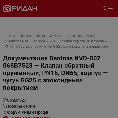
Обратный клапан пружинный NVD 802 Данфосс (Danfoss)
Danfoss NVD-802 065B7523 — Клапан обратный пружинный,
PN16, DN65, корпус — чугун GG25 с эпоксидным покрытием
Документация
Danfoss NVD-802
065B7523 — Клапан обратный
пружинный, PN16, DN65, корпус —
чугун GG25 с эпоксидным
покрытием
065B7523
Товары серии
Форум Ридан Профи