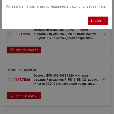
Купить аналог
Оставаясь на сайте, вы соглашаетесь с их использованием.
Понятно
Danfoss NVD-802 065B7524 — Клапан
065B7524
обратный пружинный, PN16, DN80, корпус
— чугун GG25 с эпоксидным покрытием
Купить аналог
Danfoss NVD-802 065B7526 — Клапан
065B7526
обратный пружинный, PN16, DN125, корпус
— чугун GGG40 с эпоксидным покрытием
Купить аналог