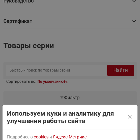
Руководство
Сертификат
Товары серии
Найти
Сортировать по:
По умолчанию
Фильтр
Используем куки и аналитику для
улучшения работы сайта
Danfoss NVD-802 065B7522 — Клапан
065B7522
обратный пружинный, PN16, DN50, корпус
— латунь
Подробнее о
cookies
и
Яндекс.Метрике.