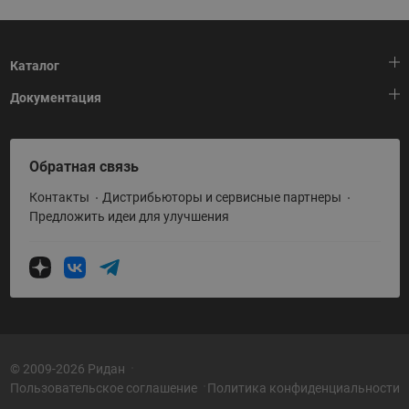
Каталог
Документация
Тепловая автоматика
Холодильная техника
HeatPlatform (Тепловая платформа)
Обратная связь
Приводная техника
Полезные программы и инструменты
Контакты
Дистрибьюторы и сервисные партнеры
Промышленная автоматика
Условия поставки
Предложить идеи для улучшения
Теплый пол и снеготаяние
Политика по использованию ТЗ Ридан
Теплообменное оборудование
Насосное оборудование
Коттеджная автоматика
Системы водоснабжения
© 2009-2026 Ридан
Пользовательское соглашение
Политика конфиденциальности