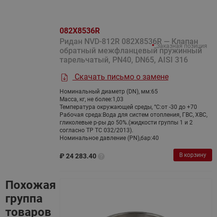
082X8536R
Ридан NVD-812R 082X8536R — Клапан
Заказная позиция
обратный межфланцевый пружинный
тарельчатый, PN40, DN65, AISI 316
Скачать письмо о замене
Номинальный диаметр (DN), мм:
65
Масса, кг, не более:
1,03
Температура окружающей среды, °С:
от -30 до +70
Рабочая среда:
Вода для систем отопления, ГВС, ХВС,
гликолевые р-ры до 50%.(жидкости группы 1 и 2
согласно ТР ТС 032/2013).
Номинальное давление (PN),бар:
40
В корзину
₽
24 283.40
Похожая
группа
товаров