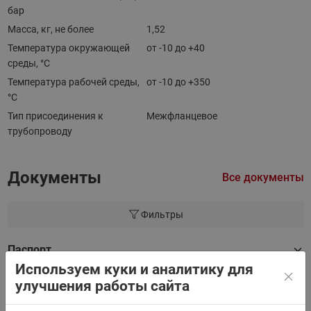
бар
Масса, кг, не более
1,52
Температура окружающей
от -10 до +40
среды, °С
Температура рабочей среды,
от -10 до +350
°С
Тип присоединения к
Межфланцевое
трубопроводу
Документы
Все документы
Фильтры
Паспорт
Используем куки и аналитику для
улучшения работы сайта
Руководство