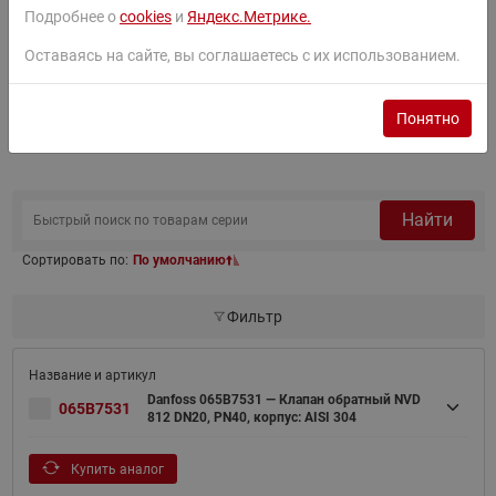
Подробнее о
cookies
и
Яндекс.Метрике.
Сертификат
Оставаясь на сайте, вы соглашаетесь с их использованием.
Понятно
Товары серии
Найти
Сортировать по:
По умолчанию
Фильтр
Danfoss 065B7531 — Клапан обратный NVD
065B7531
812 DN20, PN40, корпус: AISI 304
Купить аналог