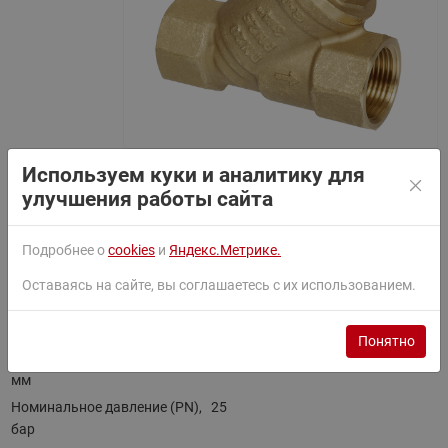
Используем куки и аналитику для
Латунный сетчатый фильтр FVR-R Ридан
улучшения работы сайта
С пробкой, резьбой.
Бренд:
Ридан
Подробнее о
cookies
и
Яндекс.Метрике.
Оставаясь на сайте, вы соглашаетесь с их использованием.
Основное
Все характеристики
Понятно
Номинальный диаметр (DN),
25
мм
Номинальное давление (PN),
25
бар