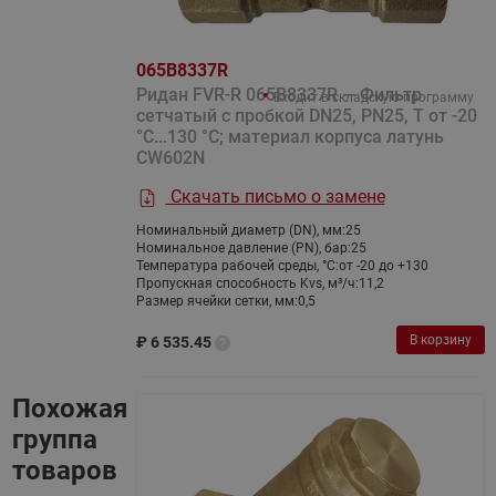
065B8337R
Ридан FVR-R 065B8337R — Фильтр
Входит в складскую программу
сетчатый с пробкой DN25, PN25, Т от -20
°С...130 °С; материал корпуса латунь
CW602N
Скачать письмо о замене
Номинальный диаметр (DN), мм:
25
Номинальное давление (PN), бар:
25
Температура рабочей среды, °С:
от -20 до +130
Пропускная способность Kvs, м³/ч:
11,2
Размер ячейки сетки, мм:
0,5
В корзину
₽
6 535.45
Похожая
группа
товаров