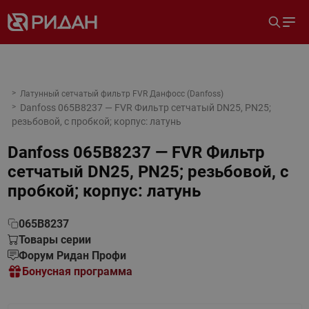
Латунный сетчатый фильтр FVR Данфосс (Danfoss)
Danfoss 065B8237 — FVR Фильтр сетчатый DN25, PN25;
резьбовой, с пробкой; корпус: латунь
Danfoss 065B8237 — FVR Фильтр
сетчатый DN25, PN25; резьбовой, с
пробкой; корпус: латунь
065B8237
Товары серии
Форум Ридан Профи
Бонусная программа