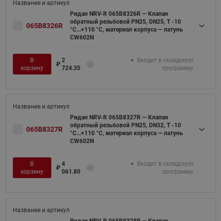
Ридан NRV-R 065B8326R — Клапан
обратный резьбовой PN25, DN25, Т -10
065B8326R
°C...+110 °C, материал корпуса — латунь
CW602N
В
2
Входит в складскую
₽
корзину
724.35
программу
Ридан NRV-R 065B8327R — Клапан
обратный резьбовой PN25, DN32, Т -10
065B8327R
°C...+110 °C, материал корпуса — латунь
CW602N
В
4
Входит в складскую
₽
корзину
061.80
программу
Ридан NRV-R 065B8328R — Клапан