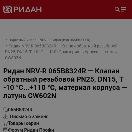
Обратный клапан NRV-R Ридан (код 065B83XXR)
Ридан NRV-R 065B8324R — Клапан обратный резьбовой
PN25, DN15, Т -10 °C...+110 °C, материал корпуса — латунь
CW602N
Ридан NRV-R 065B8324R — Клапан
обратный резьбовой PN25, DN15, Т
-10 °C...+110 °C, материал корпуса —
латунь CW602N
065B8324R
Письмо о замене
Товары серии
Форум Ридан Профи