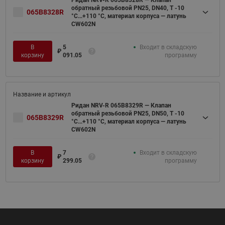
обратный резьбовой PN25, DN40, Т -10
065B8328R
°C...+110 °C, материал корпуса — латунь
CW602N
В
5
Входит в складскую
₽
корзину
091.05
программу
Ридан NRV-R 065B8329R — Клапан
обратный резьбовой PN25, DN50, Т -10
065B8329R
°C...+110 °C, материал корпуса — латунь
CW602N
В
7
Входит в складскую
₽
корзину
299.05
программу