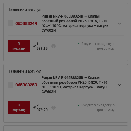
Ридан NRV-R 065B8324R — Клапан
обратный резьбовой PN25, DN15, Т -10
065B8324R
°C...+110 °C, материал корпуса — латунь
CW602N
В
1
Входит в складскую
₽
корзину
588.15
программу
Ридан NRV-R 065B8325R — Клапан
обратный резьбовой PN25, DN20, Т -10
065B8325R
°C...+110 °C, материал корпуса — латунь
CW602N
В
2
Входит в складскую
₽
корзину
079.20
программу