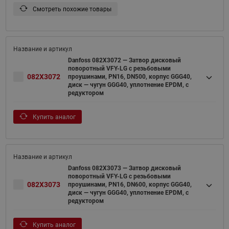
Смотреть похожие товары
Danfoss 082X3072 — Затвор дисковый
поворотный VFY-LG с резьбовыми
082X3072
проушинами, PN16, DN500, корпус GGG40,
диск — чугун GGG40, уплотнение EPDM, с
редуктором
Купить аналог
Danfoss 082X3073 — Затвор дисковый
поворотный VFY-LG с резьбовыми
082X3073
проушинами, PN16, DN600, корпус GGG40,
диск — чугун GGG40, уплотнение EPDM, с
редуктором
Купить аналог