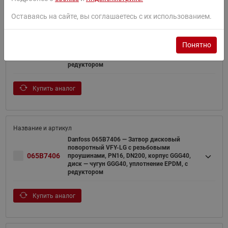
Оставаясь на сайте, вы соглашаетесь с их использованием.
Danfoss 065B8439 — Затвор дисковый
поворотный VFY-LG с резьбовыми
Понятно
065B8439
проушинами, PN16, DN350, корпус GGG40,
диск — чугун GGG40, уплотнение EPDM, с
редуктором
Купить аналог
Danfoss 065B7406 — Затвор дисковый
поворотный VFY-LG с резьбовыми
065B7406
проушинами, PN16, DN200, корпус GGG40,
диск — чугун GGG40, уплотнение EPDM, с
редуктором
Купить аналог