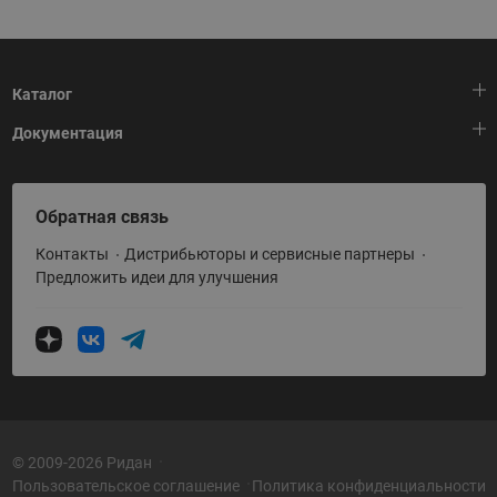
Каталог
Документация
Тепловая автоматика
Холодильная техника
HeatPlatform (Тепловая платформа)
Обратная связь
Приводная техника
Полезные программы и инструменты
Контакты
Дистрибьюторы и сервисные партнеры
Промышленная автоматика
Условия поставки
Предложить идеи для улучшения
Теплый пол и снеготаяние
Политика по использованию ТЗ Ридан
Теплообменное оборудование
Насосное оборудование
Коттеджная автоматика
Системы водоснабжения
© 2009-2026 Ридан
Пользовательское соглашение
Политика конфиденциальности