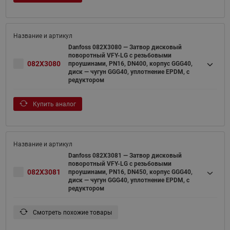
Danfoss 082X3080 — Затвор дисковый
поворотный VFY-LG с резьбовыми
082X3080
проушинами, PN16, DN400, корпус GGG40,
диск — чугун GGG40, уплотнение EPDM, с
редуктором
Купить аналог
Danfoss 082X3081 — Затвор дисковый
поворотный VFY-LG с резьбовыми
082X3081
проушинами, PN16, DN450, корпус GGG40,
диск — чугун GGG40, уплотнение EPDM, с
редуктором
Смотреть похожие товары