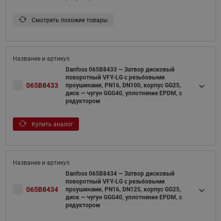
Смотреть похожие товары
Danfoss 065B8433 — Затвор дисковый
поворотный VFY-LG с резьбовыми
065B8433
проушинами, PN16, DN100, корпус GG25,
диск — чугун GGG40, уплотнение EPDM, с
редуктором
Купить аналог
Danfoss 065B8434 — Затвор дисковый
поворотный VFY-LG с резьбовыми
065B8434
проушинами, PN16, DN125, корпус GG25,
диск — чугун GGG40, уплотнение EPDM, с
редуктором