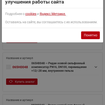
улучшения работы сайта
Подробнее о
cookies
и
Яндекс.Метрике.
065H0047 — Ридан осевой сильфонный
Оставаясь на сайте, вы соглашаетесь с их использованием.
065H0047
компенсатор PN16, DN80, перемещение
+12/-28 мм, внутренняя гильза
Понятно
Купить аналог
065H0048 — Ридан осевой сильфонный
065H0048
компенсатор PN16, DN100, перемещение
+12/-28 мм, внутренняя гильза
Купить аналог