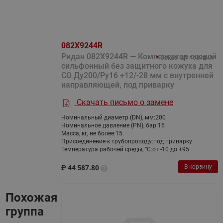
082X9244R
Ридан 082X9244R — Компенсатор осевой
Заказная позиция
сильфонный без защитного кожуха для
СО Ду200/Ру16 +12/-28 мм с внутренней
направляющей, под приварку
Скачать письмо о замене
Номинальный диаметр (DN), мм:
200
Номинальное давление (PN), бар:
16
Масса, кг, не более:
15
Присоединение к трубопроводу:
под приварку
Температура рабочей среды, °С:
от -10 до +95
В корзину
₽
44 587.80
Похожая
группа