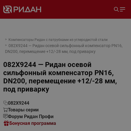
Компенсаторы Ридан с патрубками из углеродистой стали
082X9244 — Ридан осевой сильфонный компенсатор PN16,
DN200, перемещение +12/-28 мм, под приварку
082X9244 — Ридан осевой
сильфонный компенсатор PN16,
DN200, перемещение +12/-28 мм,
под приварку
082X9244
Товары серии
Форум Ридан Профи
Бонусная программа