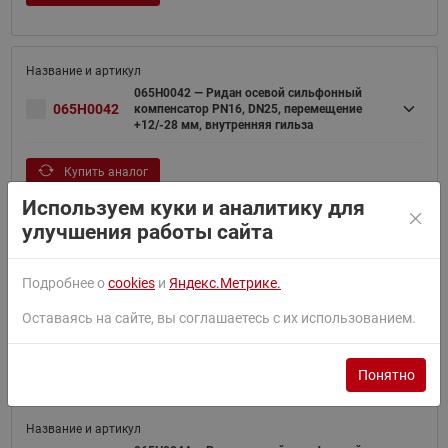
065H0042 — Ридан осевой сильфонный
065H0042
компенсатор PN16, DN25, перемещение
+12/-28 мм, внутренняя гильза
Купить аналог
Используем куки и аналитику для
улучшения работы сайта
065H0043 — Ридан осевой сильфонный
Подробнее о
cookies
и
Яндекс.Метрике.
065H0043
компенсатор PN16, DN32, перемещение
+12/-28 мм, внутренняя гильза
Оставаясь на сайте, вы соглашаетесь с их использованием.
Купить аналог
Понятно