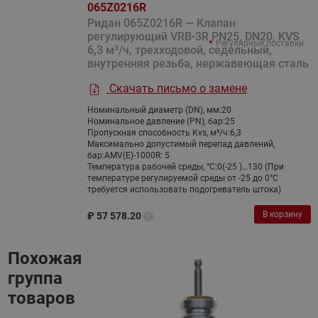
065Z0216R
Ридан 065Z0216R — Клапан
регулирующий VRB-3R PN25, DN20, KVS
Регулярные поставки
6,3 м³/ч, трехходовой, седельный,
внутренняя резьба, нержавеющая сталь
Скачать письмо о замене
Номинальный диаметр (DN), мм:
20
Номинальное давление (PN), бар:
25
Пропускная способность Kvs, м³/ч:
6,3
Максимально допустимый перепад давлений,
бар:
AMV(E)-1000R: 5
Температура рабочей среды, °С:
0(-25 )…130 (При
температуре регулируемой среды от -25 до 0°С
требуется использовать подогреватель штока)
В корзину
₽
57 578.20
Похожая
группа
товаров