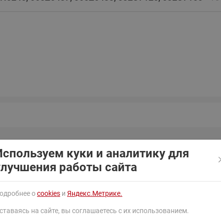
ходовыми клапанами
Преобразователь частот
Ридан RF-101
Узлы холодоснабжения с 3-
ходовыми клапанами
Узлы теплоснабжения с
комбинированным клапаном
AQT(F)-R
Используем куки и аналитику для
улучшения работы сайта
ный
Температура
Номинальное
Максимально
N), мм
рабочей среды, °С
давление (PN), бар
перепад давл
одробнее о
cookies
и
Яндекс.Метрике.
ставаясь на сайте, вы соглашаетесь с их использованием.
2-110
6
0,5 бар при 
клапаном в 