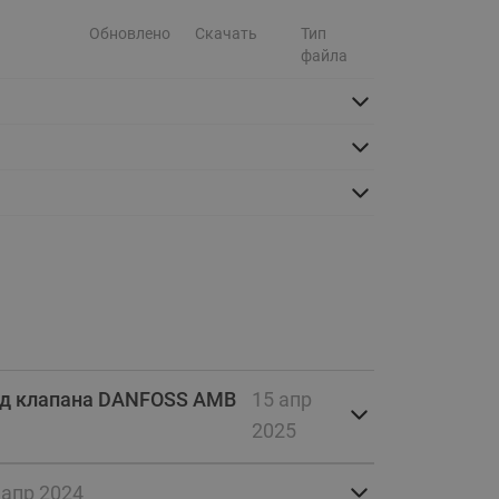
Ридан
ления
Обновлено
Скачать
Тип
файла
С
ые
Трубопроводная арматура
Стальные краны запорно-
регулирующие Ридан
нкты
ра
Стальные краны шаровые
запорные Ридан
Привод электрический АМВ
для шаровых кранов RJIP
Premium (Премиум)
Показать все
Краны шаровые чугунные
од клапана DANFOSS AMB
15 апр
Ридан
тоты
2025
Латунные краны шаровые
ы
запорные Ридан (код
065B83xxR)
 апр 2024