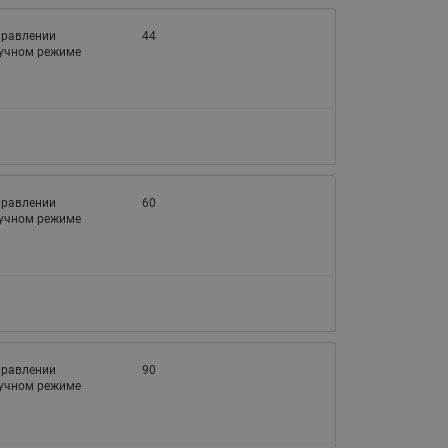
065B82xxR)
Латунные фильтры сетчатые
управлении
44
ручном режиме
Ридан (код 065B82xxR)
Воздухоотводчики Airvent-R
Ридан (код 06582xxR)
управлении
60
ручном режиме
управлении
90
ручном режиме