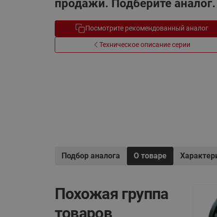
продажи. Подберите аналог.
Электрообогрев
Системы водоснабжения
Посмотрите рекомендованный аналог
Техническое описание серии
Подбор аналога
О товаре
Характер
Похожая группа
товаров