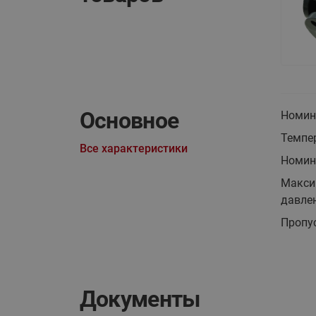
Основное
Номин
Темпер
Все характеристики
Номина
Макси
давлен
Пропус
Документы