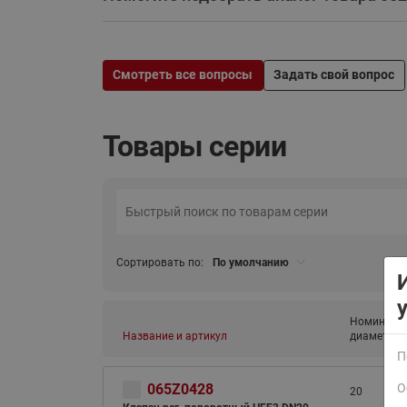
Смотреть все вопросы
Задать свой вопрос
Товары серии
ВСЯ ПРОДУКЦИЯ
Сортировать по:
По умолчанию
Номиналь
Название и артикул
диаметр (D
П
065Z0428
О
20