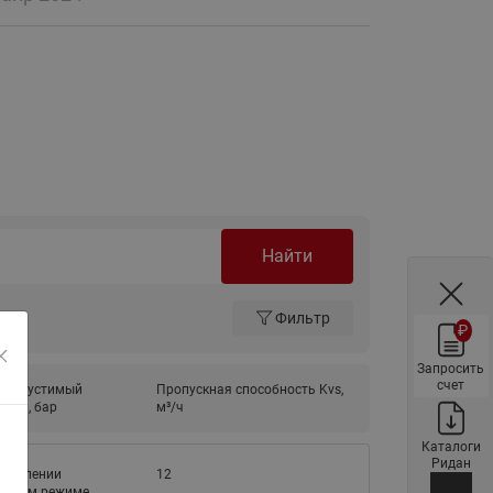
ы
Нержавеющие краны шаровые
запорные Ридан
Затворы дисковые Ридан
Латунные обратные клапаны
Ридан
Чугунные обратные клапаны/
затворы Ридан
Нержавеющие обратные
Найти
клапаны Ридан
Фильтры сетчатые Ридан ФСФ
Фильтр
₽
Балансировочные клапаны для
наружных систем
Запросить
счет
 допустимый
Пропускная способность Kvs,
Сильфонные компенсаторы
ений, бар
м³/ч
для наружных систем
Каталоги
Фильтры сетчатые Ридан ФСФ
Ридан
управлении
12
для наружных систем
ручном режиме