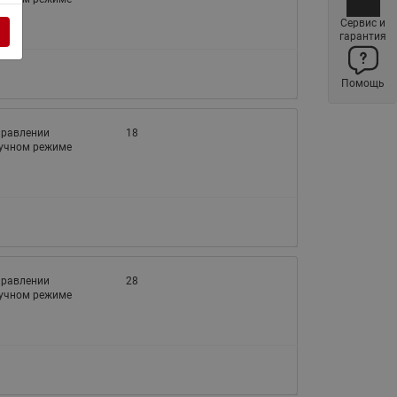
Латунные фильтры сетчатые
Сервис и
Ридан (код 065B83xxR)
гарантия
Нержавеющие фильтры
сетчатые Ридан
Помощь
Воздухоотводчики Airvent-R
(Вентиляция) Ридан (код
управлении
18
ручном режиме
06583xxR)
Компенсаторы осевые
сильфонные Ридан
Регуляторы давления Ридан
Клапаны редукционные Ридан
управлении
28
Гибкие вставки
ручном режиме
Предохранительные клапаны
RSV
Латунные краны шаровые
запорные Ридан (код