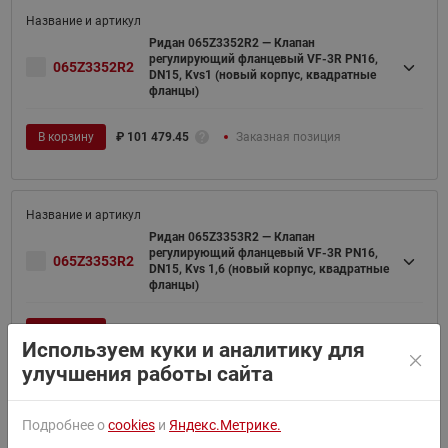
Ридан 065Z3352R2 — Клапан
регулирующий фланцевый VF-3R PN16,
065Z3352R2
DN15, Kvs1 (новый корпус, квадратные
фланцы)
В корзину
₽
101 479.45
Заказная позиция
Ридан 065Z3353R2 — Клапан
регулирующий фланцевый VF-3R PN16,
065Z3353R2
DN15, Kvs 1,6 (новый корпус, квадратные
фланцы)
В корзину
₽
101 479.45
Заказная позиция
Используем куки и аналитику для
улучшения работы сайта
Подробнее о
cookies
и
Яндекс.Метрике.
Ридан 065Z3354R2 — Клапан
регулирующий фланцевый VF-3R PN16,