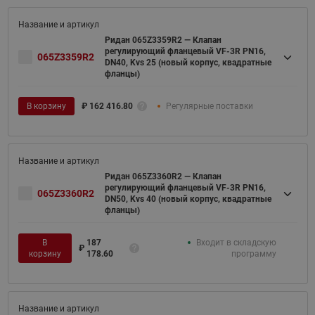
Ридан 065Z3359R2 — Клапан
регулирующий фланцевый VF-3R PN16,
065Z3359R2
DN40, Kvs 25 (новый корпус, квадратные
фланцы)
В корзину
₽
162 416.80
Регулярные поставки
Ридан 065Z3360R2 — Клапан
регулирующий фланцевый VF-3R PN16,
065Z3360R2
DN50, Kvs 40 (новый корпус, квадратные
фланцы)
В
187
Входит в складскую
₽
корзину
178.60
программу