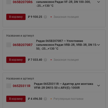
065B2070R6
сальниковое Ридан VF-2R, DN 100-300,
-25...+130 °С
В корзину
₽
9 930.25
Заказная позиция
Ридан 065B2070R7 — Уплотнение
065B2070R7
сальниковое Ридан VRB-2R, VRB-3R, DN 15-
50, -25...+130 °C
В корзину
₽
7 033.40
Заказная позиция
Ридан 065Z0311R — Адаптер для монтажа
065Z0311R
VFM-2R DN15-50 с ARV(E)-1000R
В корзину
₽
4 496.50
Регулярные поставки