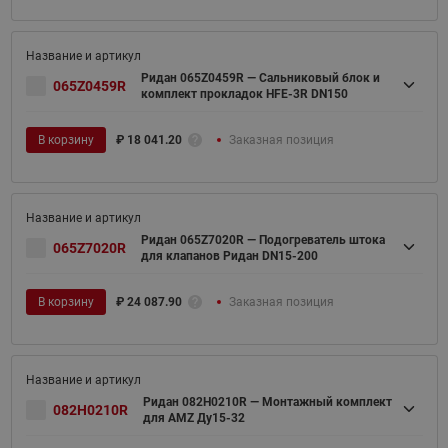
Ридан 065Z0459R — Сальниковый блок и
065Z0459R
комплект прокладок HFE-3R DN150
В корзину
₽
18 041.20
Заказная позиция
Ридан 065Z7020R — Подогреватель штока
065Z7020R
для клапанов Ридан DN15-200
В корзину
₽
24 087.90
Заказная позиция
Ридан 082H0210R — Монтажный комплект
082H0210R
для AMZ Ду15-32