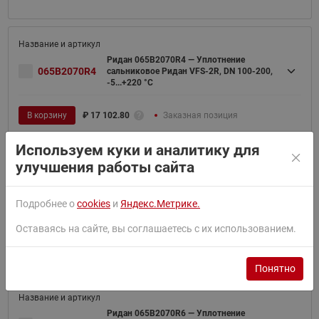
Ридан 065B2070R4 — Уплотнение
065B2070R4
сальниковое Ридан VFS-2R, DN 100-200,
-5...+220 °С
В корзину
₽
17 102.80
Заказная позиция
Используем куки и аналитику для
улучшения работы сайта
Ридан 065B2070R5 — Уплотнение
065B2070R5
сальниковое Ридан VF-2R, DN 15-80,
Подробнее о
cookies
и
Яндекс.Метрике.
-25...+130 °С
Оставаясь на сайте, вы соглашаетесь с их использованием.
В корзину
₽
6 400.90
Заказная позиция
Понятно
Ридан 065B2070R6 — Уплотнение