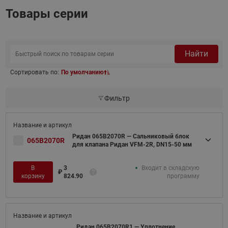
Товары серии
Найти
Сортировать по:
По умолчанию
Фильтр
Ридан 065B2070R — Сальниковый блок
065B2070R
для клапана Ридан VFM-2R, DN15-50 мм
В
3
Входит в складскую
₽
корзину
824.90
программу
Ридан 065B2070R1 — Уплотнение