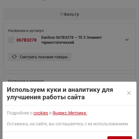
Фильтр
Danfoss 067B3278 — TE 5 Элемент
067B3278
термостатический
Смотреть похожие товары
Используем куки и аналитику для
Danfoss 067B3366 — TE 12 Элемент
067B3366
термостатический
улучшения работы сайта
Смотреть похожие товары
Подробнее о
cookies
и
Яндекс.Метрике.
Оставаясь на сайте, вы соглашаетесь с их использованием.
Danfoss 067B3297 — TE 5 Элемент