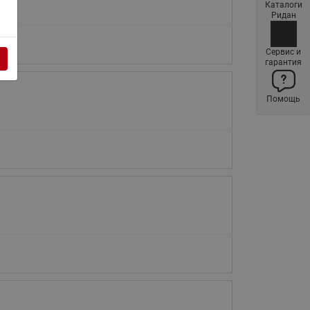
Каталоги
Латунные фильтры сетчатые
Ридан
Ридан (код 065B83xxR)
Нержавеющие фильтры
Сервис и
гарантия
сетчатые Ридан
Воздухоотводчики Airvent-R
Помощь
(Вентиляция) Ридан (код
06583xxR)
Компенсаторы осевые
сильфонные Ридан
Регуляторы давления Ридан
Клапаны редукционные Ридан
Гибкие вставки
Предохранительные клапаны
RSV
Латунные краны шаровые
запорные Ридан (код