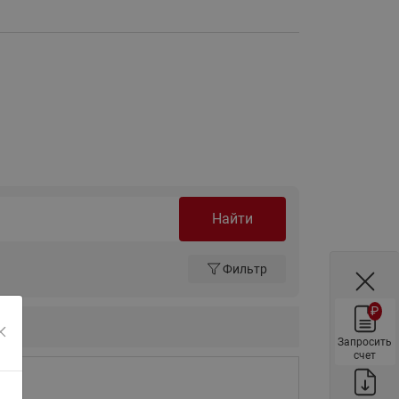
ы
Нержавеющие краны шаровые
запорные Ридан
Затворы дисковые Ридан
Латунные обратные клапаны
Ридан
Чугунные обратные клапаны/
затворы Ридан
Нержавеющие обратные
клапаны Ридан
Найти
Фильтры сетчатые Ридан ФСФ
Фильтр
Балансировочные клапаны для
наружных систем
₽
Сильфонные компенсаторы
для наружных систем
Запросить
счет
Фильтры сетчатые Ридан ФСФ
для наружных систем