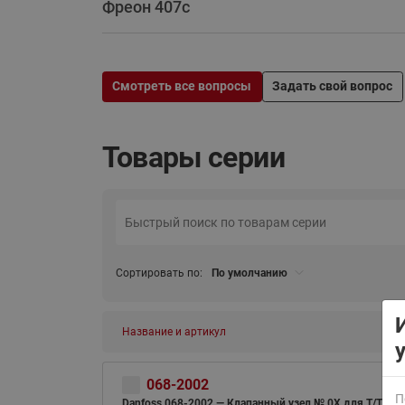
Фреон 407с
Смотреть все вопросы
Задать свой вопрос
Товары серии
ВСЯ ПРОДУКЦИЯ
Сортировать по:
По умолчанию
Название и артикул
068-2002
П
Danfoss 068-2002 — Клапанный узел № 0X для T/TE 2