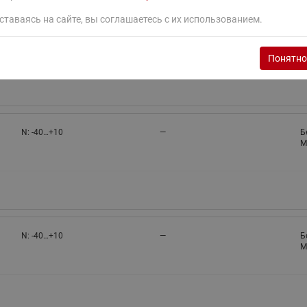
ставаясь на сайте, вы соглашаетесь с их использованием.
N: -40…+10
—
Б
M
Понятно
N: -40…+10
—
Б
M
N: -40…+10
—
Б
M