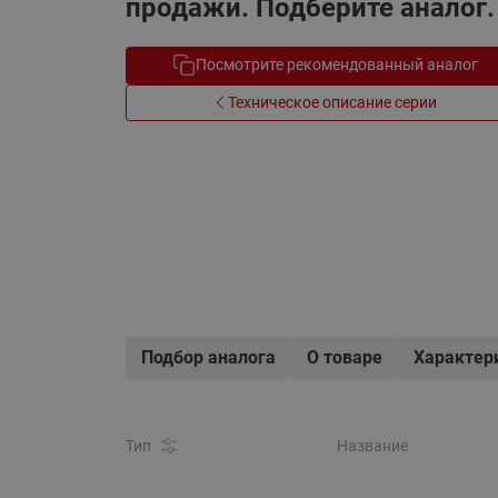
продажи. Подберите аналог.
Электрообогрев
Системы водоснабжения
Посмотрите рекомендованный аналог
Техническое описание серии
Подбор аналога
О товаре
Характер
Тип
Название