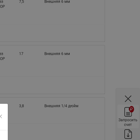
ез
7,5
Внешняя 6 мм
ы
Нержавеющие краны шаровые
OP
запорные Ридан
Затворы дисковые Ридан
Латунные обратные клапаны
Ридан
Чугунные обратные клапаны/
ез
17
Внешняя 6 мм
затворы Ридан
OP
Нержавеющие обратные
клапаны Ридан
Фильтры сетчатые Ридан ФСФ
Балансировочные клапаны для
наружных систем
ез
3,8
Внешняя 1/4 дюйм
₽
OP
Сильфонные компенсаторы
для наружных систем
Запросить
счет
Фильтры сетчатые Ридан ФСФ
для наружных систем