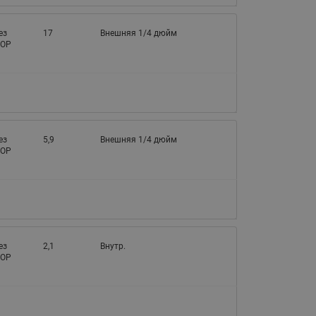
065B82xxR)
Латунные фильтры сетчатые
ез
17
Внешняя 1/4 дюйм
Ридан (код 065B82xxR)
OP
Воздухоотводчики Airvent-R
Ридан (код 06582xxR)
ез
5,9
Внешняя 1/4 дюйм
OP
ез
2,1
Внутр.
OP