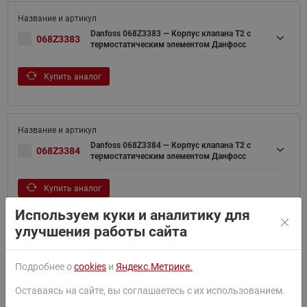
Danfoss 068Z3383 — Корпус клапана T2 с
068Z3383
термостатическим элементом Данфосс
Купить аналог
Danfoss 068Z3384 — Корпус клапана T2 с
068Z3384
термостатическим элементом Данфосс
Купить аналог
Используем куки и аналитику для
улучшения работы сайта
Danfoss 068Z3387 — Корпус клапана T2 с
068Z3387
Подробнее о
cookies
и
Яндекс.Метрике.
термостатическим элементом Данфосс
Оставаясь на сайте, вы соглашаетесь с их использованием.
Смотреть похожие товары