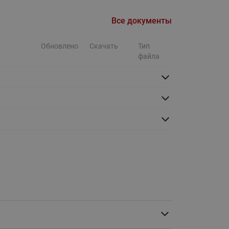
Ридан
ления
Все документы
С
Обновлено
Скачать
Тип
файла
ые
Трубопроводная арматура
Стальные краны запорно-
регулирующие Ридан
нкты
ра
Стальные краны шаровые
запорные Ридан
Привод электрический АМВ
для шаровых кранов RJIP
Premium (Премиум)
Показать все
Краны шаровые чугунные
Ридан
тоты
Латунные краны шаровые
ы
запорные Ридан (код
065B83xxR)