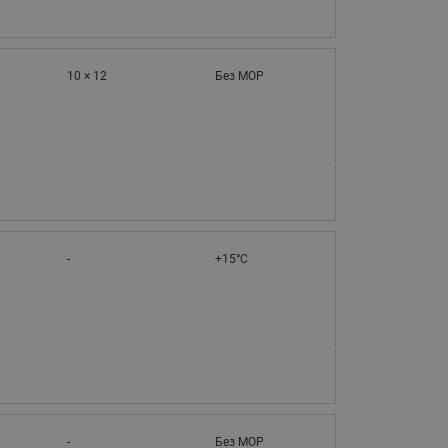
065B82xxR)
Латунные фильтры сетчатые
Ридан (код 065B82xxR)
10 × 12
Без MOP
Воздухоотводчики Airvent-R
Ридан (код 06582xxR)
-
+15°C
-
Без MOP