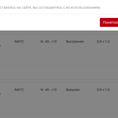
ставаясь на сайте, вы соглашаетесь с их использованием.
Понятно
R407C
N: -40…+10
Внутренняя
3/8 × 1/2
у
R407C
N: -40…+10
Внешняя
3/8 × 1/2
у