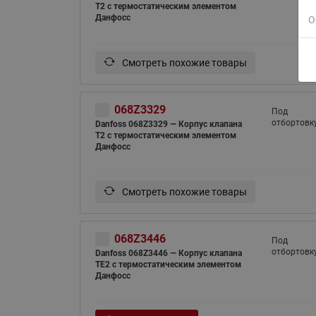
T2 с термостатическим элементом
Данфосс
О
Смотреть похожие товары
068Z3329
Под
отбортовк
Danfoss 068Z3329 — Корпус клапана
T2 с термостатическим элементом
Данфосс
Смотреть похожие товары
068Z3446
Под
отбортовк
Danfoss 068Z3446 — Корпус клапана
TE2 с термостатическим элементом
Данфосс