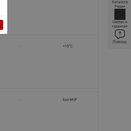
Каталоги
Латунные фильтры сетчатые
Ридан
Ридан (код 065B83xxR)
Нержавеющие фильтры
Сервис и
гарантия
сетчатые Ридан
Воздухоотводчики Airvent-R
Помощь
(Вентиляция) Ридан (код
-
+15°C
06583xxR)
Компенсаторы осевые
сильфонные Ридан
Регуляторы давления Ридан
Клапаны редукционные Ридан
Гибкие вставки
-
Без MOP
Предохранительные клапаны
RSV
Латунные краны шаровые
запорные Ридан (код