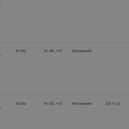
у
R134a
N: -40…+10
Внутренняя
-
у
R134a
N: -40…+10
Внутренняя
3/8 × 1/2
у