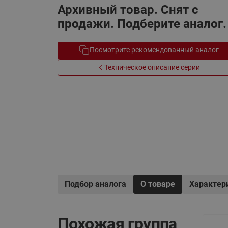
Архивный товар. Снят с
Электрообогрев
Системы водоснабжения
продажи. Подберите аналог.
Посмотрите рекомендованный аналог
Техническое описание серии
Подбор аналога
О товаре
Характер
Похожая группа