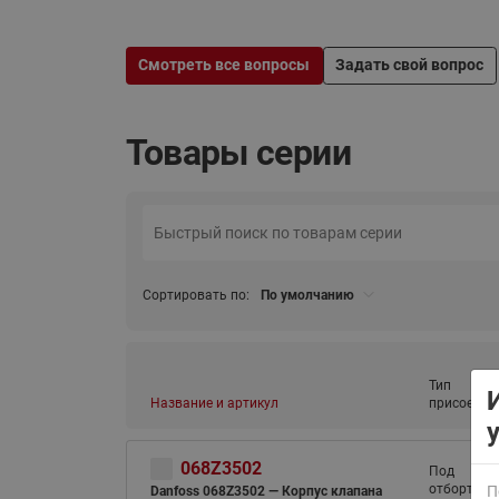
Смотреть все вопросы
Задать свой вопрос
Товары серии
ВСЯ ПРОДУКЦИЯ
Сортировать по:
По умолчанию
Тип
Название и артикул
присоедин
068Z3502
Под
отбортовк
П
Danfoss 068Z3502 — Корпус клапана