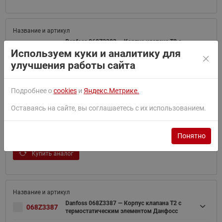
Danfoss 068Z3383 — Корпус клапана T2 с
068Z3383
термостатическим элементом Данфосс
Используем куки и аналитику для
улучшения работы сайта
Купить аналог
Подробнее о
cookies
и
Яндекс.Метрике.
Оставаясь на сайте, вы соглашаетесь с их использованием.
Danfoss 068Z3384 — Корпус клапана T2 с
068Z3384
термостатическим элементом Данфосс
Понятно
Купить аналог
Danfoss 068Z3387 — Корпус клапана T2 с
068Z3387
термостатическим элементом Данфосс