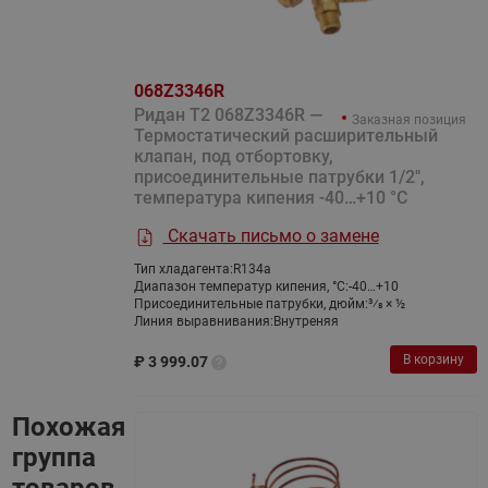
068Z3346R
Ридан T2 068Z3346R —
Заказная позиция
Термостатический расширительный
клапан, под отбортовку,
присоединительные патрубки 1/2",
температура кипения -40…+10 °C
Скачать письмо о замене
Тип хладагента:
R134а
Диапазон температур кипения, °C:
-40…+10
Присоединительные патрубки, дюйм:
3⁄8 × ½
Линия выравнивания:
Внутреняя
В корзину
₽
3 999.07
Похожая
группа