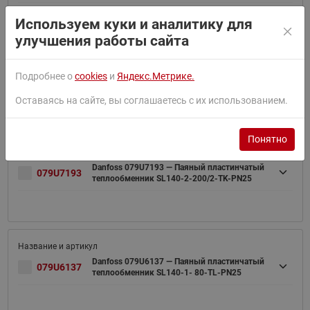
Используем куки и аналитику для
улучшения работы сайта
Danfoss 079U7191 — Паяный пластинчатый
Подробнее о
cookies
и
Яндекс.Метрике.
079U7191
теплообменник SL140-2-180/2-TK-PN25
Оставаясь на сайте, вы соглашаетесь с их использованием.
Понятно
Danfoss 079U7193 — Паяный пластинчатый
079U7193
теплообменник SL140-2-200/2-TK-PN25
Danfoss 079U6137 — Паяный пластинчатый
079U6137
теплообменник SL140-1- 80-TL-PN25