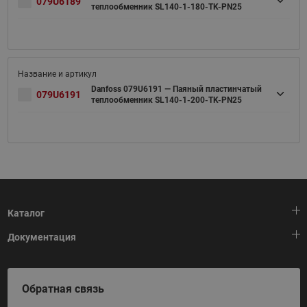
079U6189
теплообменник SL140-1-180-TK-PN25
Danfoss 079U6191 — Паяный пластинчатый
079U6191
теплообменник SL140-1-200-TK-PN25
Каталог
Документация
Тепловая автоматика
Холодильная техника
HeatPlatform (Тепловая платформа)
Обратная связь
Приводная техника
Полезные программы и инструменты