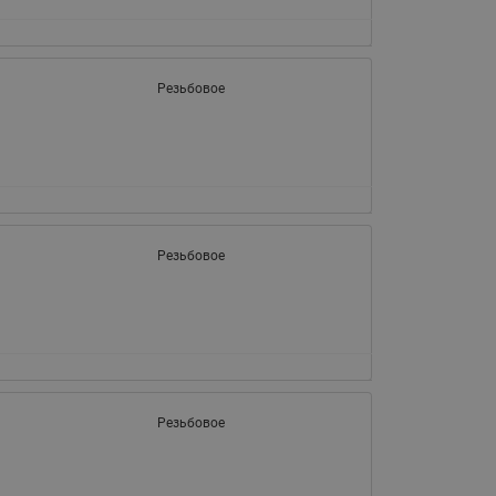
065B82xxR)
Латунные фильтры сетчатые
Ридан (код 065B82xxR)
Резьбовое
Воздухоотводчики Airvent-R
Ридан (код 06582xxR)
Резьбовое
Резьбовое