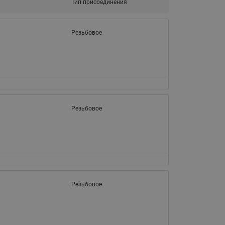
Тип присоединения
Ридан
ления
Резьбовое
С
ые
Трубопроводная арматура
Стальные краны запорно-
регулирующие Ридан
нкты
ра
Стальные краны шаровые
Резьбовое
запорные Ридан
Привод электрический АМВ
для шаровых кранов RJIP
Premium (Премиум)
Показать все
Краны шаровые чугунные
Ридан
Резьбовое
тоты
Латунные краны шаровые
ы
запорные Ридан (код
065B83xxR)