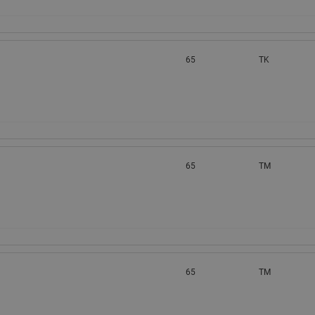
65
TK
65
TM
65
TM