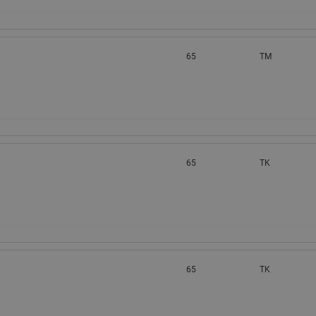
65
TM
65
TK
65
TK