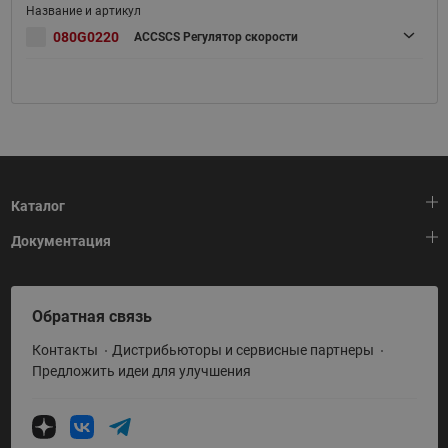
080G0220
ACCSCS Регулятор скорости
Каталог
Документация
Тепловая автоматика
Холодильная техника
HeatPlatform (Тепловая платформа)
Обратная связь
Приводная техника
Полезные программы и инструменты
Контакты
Дистрибьюторы и сервисные партнеры
Промышленная автоматика
Условия поставки
Предложить идеи для улучшения
Теплый пол и снеготаяние
Политика по использованию ТЗ Ридан
Теплообменное оборудование