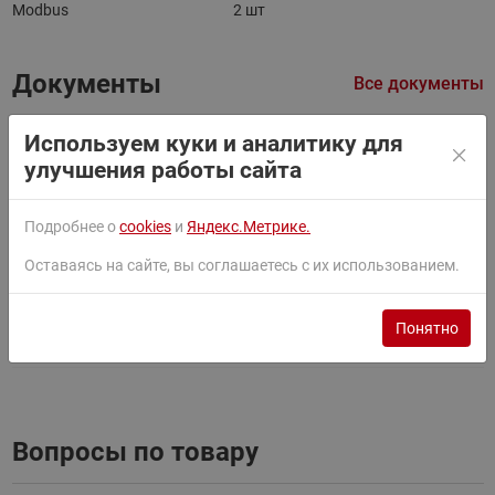
Modbus
2 шт
Документы
Все документы
Используем куки и аналитику для
Фильтры
улучшения работы сайта
Паспорт
Подробнее о
cookies
и
Яндекс.Метрике.
Оставаясь на сайте, вы соглашаетесь с их использованием.
Руководство
Понятно
Сертификат
Вопросы по товару