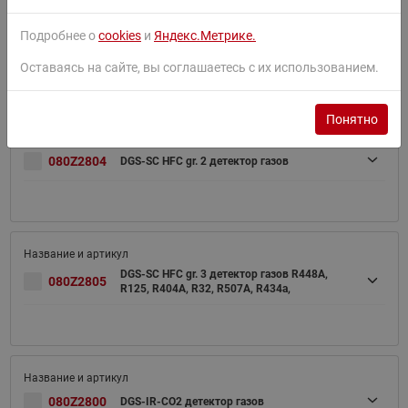
Подробнее о
cookies
и
Яндекс.Метрике.
080Z2803
DGS-SC HFC gr. 1 детектор газов
Оставаясь на сайте, вы соглашаетесь с их использованием.
Понятно
080Z2804
DGS-SC HFC gr. 2 детектор газов
DGS-SC HFC gr. 3 детектор газов R448A,
080Z2805
R125, R404A, R32, R507A, R434a,
080Z2800
DGS-IR-CO2 детектор газов