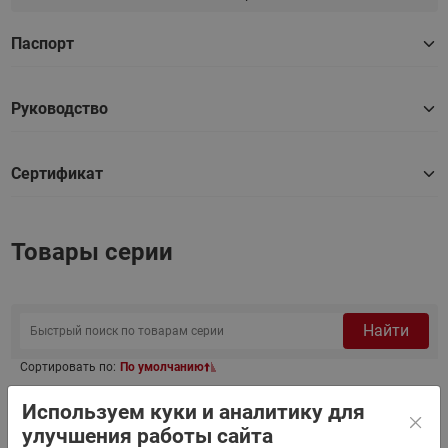
Паспорт
Руководство
Сертификат
Товары серии
Найти
Сортировать по:
По умолчанию
Используем куки и аналитику для
Фильтр
улучшения работы сайта