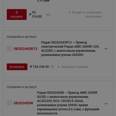
3,9 с/мм
В
92
Входит в складскую
₽
корзину
514.05
программу
Ридан 082G3443R13 — Привод
электрический Ридан AME-26KSR-220,
082G3443R13
AC220V, с аналоговым управлением,
развиваемое усилие 26000Н
В корзину
₽
734 240.50
Заказная позиция
Ридан 082G3450R — Привод AME-2000R
SU/SD, с аналоговым управлением,
AC/DC24V, DC0-10V/DC4-20mA,
082G3450R
развиваемое усилие 2000Н, время
перемещения штока 2,6 с/мм, с функцией
безопасности