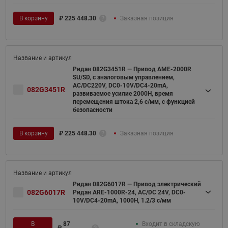
В корзину
₽
225 448.30
Заказная позиция
Ридан 082G3451R — Привод AME-2000R
SU/SD, с аналоговым управлением,
AC/DC220V, DC0-10V/DC4-20mA,
082G3451R
развиваемое усилие 2000Н, время
перемещения штока 2,6 с/мм, с функцией
безопасности
В корзину
₽
225 448.30
Заказная позиция
Ридан 082G6017R — Привод электрический
082G6017R
Ридан ARE-1000R-24, AC/DC 24V, DC0-
10V/DC4-20mA, 1000H, 1.2/3 с/мм
В
87
Входит в складскую
₽