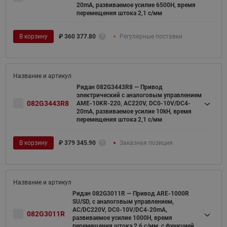
20mA, развиваемое усилие 6500Н, время
перемещения штока 2,1 с/мм
В корзину
₽
360 377.80
Регулярные поставки
Ридан 082G3443R8 — Привод
электрический с аналоговым управлением
082G3443R8
AME-10KR-220, AC220V, DC0-10V/DC4-
20mA, развиваемое усилие 10kH, время
перемещения штока 2,1 с/мм
В корзину
₽
379 345.90
Заказная позиция
Ридан 082G3011R — Привод ARE-1000R
SU/SD, с аналоговым управлением,
AC/DC220V, DC0-10V/DC4-20mA,
082G3011R
развиваемое усилие 1000Н, время
перемещения штока 2,6 с/мм, с функцией