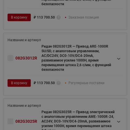
безопасности
В корзину
₽
113 700.50
Заказная позиция
Ридан 082G3012R — Привод ARE-1000R
SU/SD, с аналоговым управлением,
AC/DC24V, DC0-10V/DC4-20mA,
082G3012R
развиваемое усилие 1000Н, время
перемещения штока 2,6 с/мм, с функцией
безопасности
В корзину
₽
113 700.50
Регулярные поставки
Ридан 082G3025R — Привод электрический
с аналоговым управлением AME-1000R-24,
082G3025R
AC24V, DC0-10V/DC4-20mA, развиваемое
усилие 1000Н, время перемещения штока