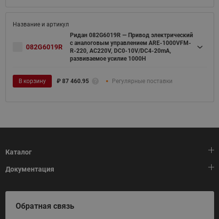
Ридан 082G6019R — Привод электрический
с аналоговым управлением ARE-1000VFM-
082G6019R
R-220, AC220V, DC0-10V/DC4-20mA,
развиваемое усилие 1000Н
В корзину
₽
87 460.95
Регулярные поставки
Каталог
Документация
Тепловая автоматика
Холодильная техника
HeatPlatform (Тепловая платформа)
Обратная связь
Приводная техника
Полезные программы и инструменты