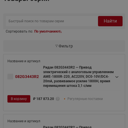
Найти
Сортировать по:
По умолчанию
Фильтр
Ридан 082G3443R2 — Привод
электрический с аналоговым управлением
082G3443R2
AME-1800R-220, AC220V, DC0-10V/DC4-
20mA, развиваемое усилие 1800Н, время
перемещения штока 3,1 с/мм
В корзину
₽
187 873.20
Регулярные поставки
Ридан 082G3442R2 — Привод