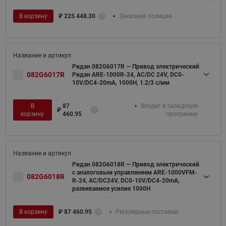
В корзину
₽
225 448.30
Заказная позиция
Ридан 082G6017R — Привод электрический
082G6017R
Ридан ARE-1000R-24, AC/DC 24V, DC0-
10V/DC4-20mA, 1000H, 1.2/3 с/мм
В
87
Входит в складскую
₽
корзину
460.95
программу
Ридан 082G6018R — Привод электрический
с аналоговым управлением ARE-1000VFM-
082G6018R
R-24, AC/DC24V, DC0-10V/DC4-20mA,
развиваемое усилие 1000Н
В корзину
₽
87 460.95
Регулярные поставки