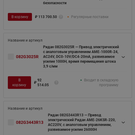
безопасности
В корзину
₽
113 700.50
Регулярные поставки
Ридан 082G3025R — Привод электрический
с аналоговым управлением AME-1000R-24,
082G3025R
AC24V, DC0-10V/DC4-20mA, развиваемое
усилие 1000Н, время перемещения штока
3,9 с/мм
В
92
Входит в складскую
₽
корзину
514.05
программу
Ридан 082G3443R13 — Привод
электрический Ридан AME-26KSR-220,
082G3443R13
AC220V, с аналоговым управлением,
развиваемое усилие 26000Н