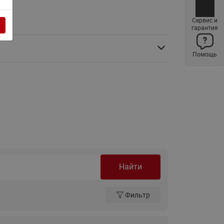
Ридан
ления
Сервис и
гарантия
С
Помощь
ые
Трубопроводная арматура
Стальные краны запорно-
регулирующие Ридан
нкты
ра
Стальные краны шаровые
запорные Ридан
Привод электрический АМВ
для шаровых кранов RJIP
Premium (Премиум)
Найти
Показать все
Краны шаровые чугунные
Ридан
тоты
Фильтр
Латунные краны шаровые
ы
запорные Ридан (код
065B83xxR)