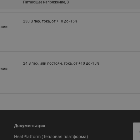
Питающее напряжение, В
ходовыми клапанами
Преобразователь частот
Ридан RF-101
Узлы холодоснабжения с 3-
ходовыми клапанами
230 В пер. тока, от +10 до -15%
ками
Узлы теплоснабжения с
комбинированным клапаном
AQT(F)-R
24 В пер. или постоян. тока, от +10 до -15%
ками
Документация
HeatPlatform (Тепловая платформа)