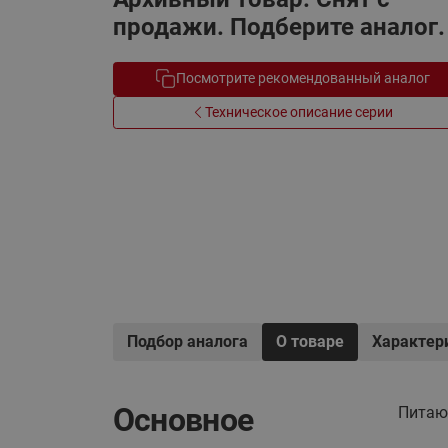
Электрообогрев
продажи. Подберите аналог.
Системы водоснабжения
Посмотрите рекомендованный аналог
Техническое описание серии
Подбор аналога
О товаре
Характер
Основное
Питаю