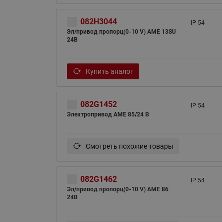
082H3044
IP 54
Эл/привод пропорц(0-10 V) AME 13SU
24В
Купить аналог
082G1452
IP 54
Электропривод AME 85/24 B
Смотреть похожие товары
082G1462
IP 54
Эл/привод пропорц(0-10 V) AME 86
24В