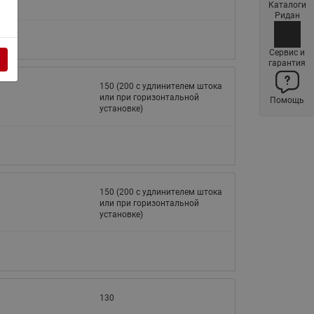
Каталоги
Латунные фильтры сетчатые
Ридан
Ридан (код 065B83xxR)
Нержавеющие фильтры
Сервис и
гарантия
сетчатые Ридан
150 (200 с удлинителем штока
Воздухоотводчики Airvent-R
или при горизонтальной
Помощь
(Вентиляция) Ридан (код
установке)
06583xxR)
Компенсаторы осевые
сильфонные Ридан
Регуляторы давления Ридан
150 (200 с удлинителем штока
Клапаны редукционные Ридан
или при горизонтальной
установке)
Гибкие вставки
Предохранительные клапаны
RSV
Латунные краны шаровые
130
запорные Ридан (код