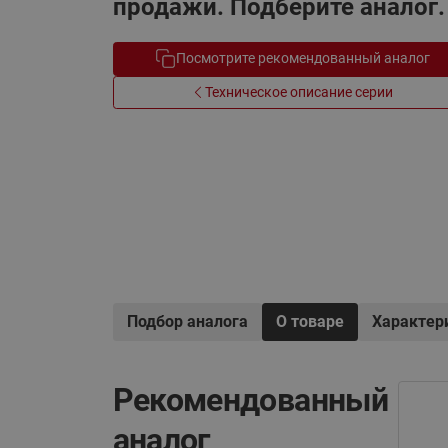
продажи. Подберите аналог.
Электрообогрев
Системы водоснабжения
Посмотрите рекомендованный аналог
Техническое описание серии
Подбор аналога
О товаре
Характер
Рекомендованный
аналог