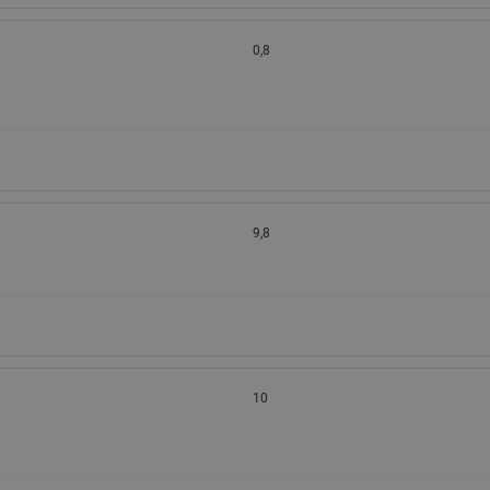
0,8
9,8
10