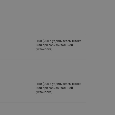
065B82xxR)
Латунные фильтры сетчатые
Ридан (код 065B82xxR)
Воздухоотводчики Airvent-R
Ридан (код 06582xxR)
150 (200 с удлинителем штока
или при горизонтальной
установке)
150 (200 с удлинителем штока
или при горизонтальной
установке)