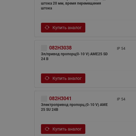
штока 20 мм, время перемещения
штока
Купить аналог
082H3038
IP 54
Эл/привод пропорц(0-10 V) AME25 SD
24 В
Купить аналог
082H3041
IP 54
Электропривод пропорц.(0-10 V) AME
25 SU 24B
Купить аналог