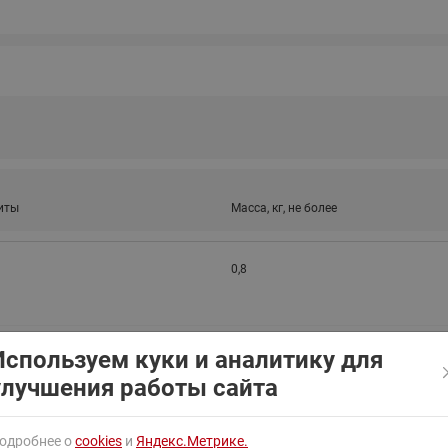
ходовыми клапанами
Преобразователь частот
Ридан RF-101
Узлы холодоснабжения с 3-
ходовыми клапанами
Узлы теплоснабжения с
комбинированным клапаном
AQT(F)-R
иты
Масса, кг, не более
0,8
Используем куки и аналитику для
улучшения работы сайта
1,45, 1,5
одробнее о
cookies
и
Яндекс.Метрике.