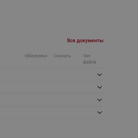
Ридан
ления
С
ые
Трубопроводная арматура
Все документы
Стальные краны запорно-
регулирующие Ридан
Обновлено
Скачать
Тип
нкты
ра
файла
Стальные краны шаровые
запорные Ридан
Привод электрический АМВ
для шаровых кранов RJIP
Premium (Премиум)
Показать все
Краны шаровые чугунные
Ридан
тоты
Латунные краны шаровые
ы
запорные Ридан (код
065B83xxR)