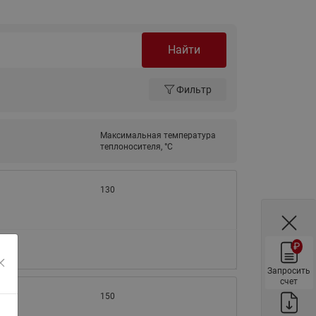
ы
Нержавеющие краны шаровые
запорные Ридан
Найти
Затворы дисковые Ридан
Латунные обратные клапаны
Фильтр
Ридан
Чугунные обратные клапаны/
затворы Ридан
Максимальная температура
теплоносителя, °C
Нержавеющие обратные
клапаны Ридан
Фильтры сетчатые Ридан ФСФ
130
Балансировочные клапаны для
наружных систем
₽
Сильфонные компенсаторы
для наружных систем
Запросить
счет
Фильтры сетчатые Ридан ФСФ
150
для наружных систем