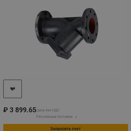
Назад
Вперед
₽
3 899.65
Цена без НДС
Регулярные поставки
Запросить счет