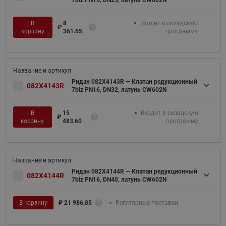
7biz PN16, DN25, латунь CW602N
В
8
Входит в складскую
₽
корзину
361.65
программу
Ридан 082X4143R — Клапан редукционный
082X4143R
7biz PN16, DN32, латунь CW602N
В
15
Входит в складскую
₽
корзину
483.60
программу
Ридан 082X4144R — Клапан редукционный
082X4144R
7biz PN16, DN40, латунь CW602N
В корзину
₽
21 986.85
Регулярные поставки