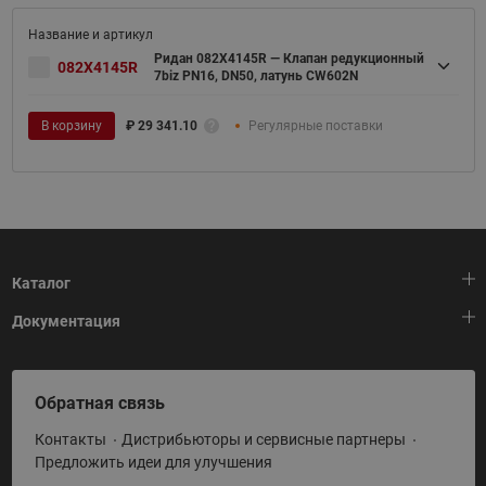
Ридан 082X4145R — Клапан редукционный
082X4145R
7biz PN16, DN50, латунь CW602N
В корзину
₽
29 341.10
Регулярные поставки
Каталог
Документация
Тепловая автоматика
Холодильная техника
HeatPlatform (Тепловая платформа)
Обратная связь
Приводная техника
Полезные программы и инструменты
Контакты
Дистрибьюторы и сервисные партнеры
Промышленная автоматика
Условия поставки
Предложить идеи для улучшения
Теплый пол и снеготаяние
Политика по использованию ТЗ Ридан