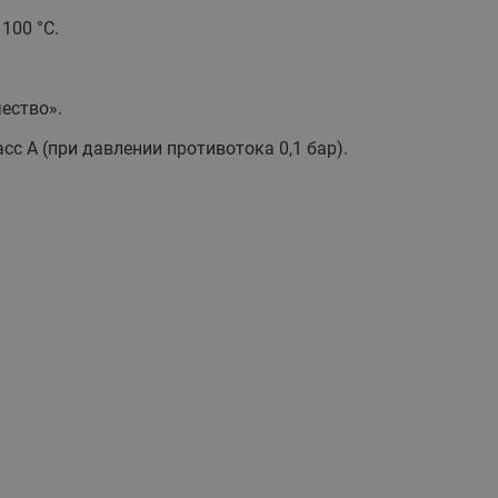
этажные для систем отоп
100 °С.
TDU-R Ридан
Показать все
Квартирные станции ШК
ество».
Ридан
Учёт тепловой энергии
Чиллеры (холодильн
сс А (при давлении противотока 0,1 бар).
Коллекторы
машины)
Квартирные приборы учёта
распределительные
Чиллеры с воздушным
Распределители INDIV
Квартирные тепловые пу
охлаждением конденсато
MyFlat
Коммерческий (Общедомовой)
серии RCH
учет тепловой энергии
Показать все
Автоматизированная система
учета энергоресурсов
Узлы регулирования
Преобразователи час
приточных установок
Преобразователь частот
Ридан RF-51
Узлы теплоснабжения с 3-