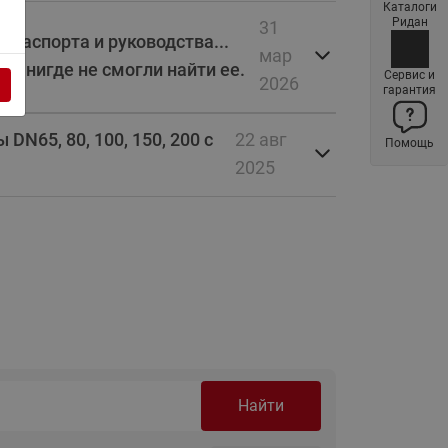
Каталоги
Латунные фильтры сетчатые
Ридан
31
Ридан (код 065B83xxR)
паспорта и руководства...
мар
 - нигде не смогли найти ее.
Нержавеющие фильтры
Сервис и
2026
гарантия
сетчатые Ридан
Воздухоотводчики Airvent-R
N65, 80, 100, 150, 200 с
22 авг
Помощь
(Вентиляция) Ридан (код
2025
06583xxR)
Компенсаторы осевые
сильфонные Ридан
Регуляторы давления Ридан
Клапаны редукционные Ридан
Гибкие вставки
Предохранительные клапаны
RSV
Найти
Латунные краны шаровые
запорные Ридан (код