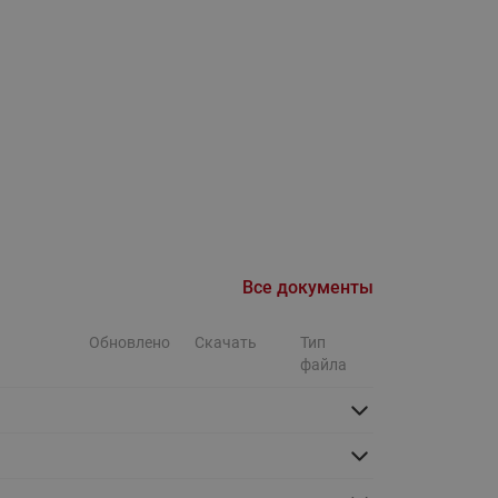
Ридан
ления
С
ые
Трубопроводная арматура
Стальные краны запорно-
регулирующие Ридан
нкты
ра
Стальные краны шаровые
запорные Ридан
Все документы
Привод электрический АМВ
для шаровых кранов RJIP
Premium (Премиум)
Обновлено
Скачать
Тип
файла
Показать все
Краны шаровые чугунные
Ридан
тоты
Латунные краны шаровые
ы
запорные Ридан (код
065B83xxR)