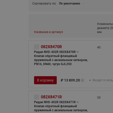
Сортировать по:
По умолчанию
Номиналь
диаметр (D
Название и артикул
мм
082X8470R
40
Ридан NVD-402R 082X8470R —
Клапан обратный фланцевый
пружинный с аксиальным затвором,
PN16, DN40, чугун GJL250
В корзину
₽
13 809.20
Входит в скл
082X8471R
50
Ридан NVD-402R 082X8471R —
Клапан обратный фланцевый
пружинный с аксиальным затвором,