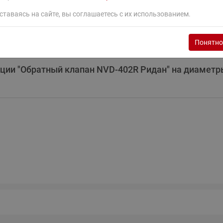
ставаясь на сайте, вы соглашаетесь с их использованием.
ьше нет возможности скачать сертификаты - только 
ствии ЕАЭС N RU Д-RU.РА11.В.99533/24 от 28.12.2024
Понятно
ии "Обратный клапан NVD-402R Ридан" на диаметры D