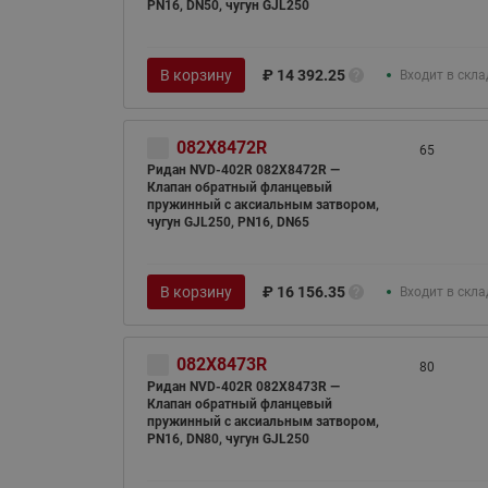
PN16, DN50, чугун GJL250
В корзину
₽
14 392.25
Входит в скл
082X8472R
65
Ридан NVD-402R 082X8472R —
Клапан обратный фланцевый
пружинный с аксиальным затвором,
чугун GJL250, PN16, DN65
В корзину
₽
16 156.35
Входит в скл
082X8473R
80
Ридан NVD-402R 082X8473R —
Клапан обратный фланцевый
пружинный с аксиальным затвором,
PN16, DN80, чугун GJL250