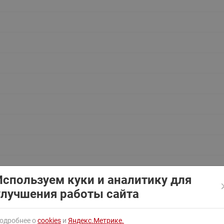
ходовыми клапанами
Преобразователь частот
Ридан RF-101
Узлы холодоснабжения с 3-
ходовыми клапанами
Узлы теплоснабжения с
комбинированным клапаном
AQT(F)-R
Используем куки и аналитику для
улучшения работы сайта
одробнее о
cookies
и
Яндекс.Метрике.