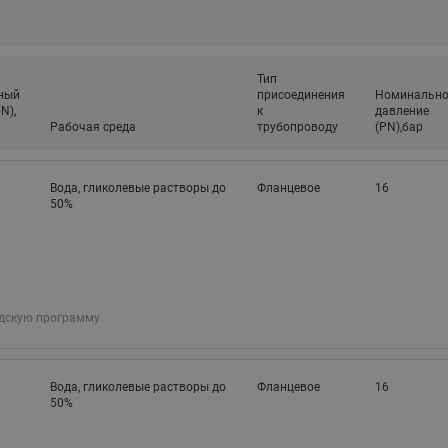
Тип
ный
присоединения
Номинально
N),
к
давление
Рабочая среда
трубопроводу
(PN),бар
Вода, гликолевые растворы до
Фланцевое
16
50%
адскую программу
Вода, гликолевые растворы до
Фланцевое
16
50%