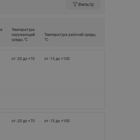
065B82xxR)
Фильтр
Латунные фильтры сетчатые
Ридан (код 065B82xxR)
Воздухоотводчики Airvent-R
е
Температура
Ридан (код 06582xxR)
окружающей
Температура рабочей среды,
среды, °С
°С
от -20 до +70
от -15 до +100
от -20 до +70
от -15 до +100