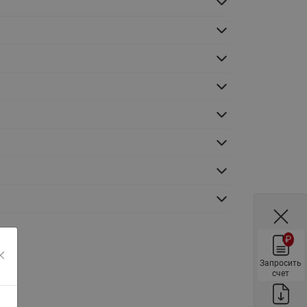
ы
Нержавеющие краны шаровые
запорные Ридан
Затворы дисковые Ридан
Латунные обратные клапаны
Ридан
Чугунные обратные клапаны/
затворы Ридан
Нержавеющие обратные
клапаны Ридан
Фильтры сетчатые Ридан ФСФ
Балансировочные клапаны для
наружных систем
₽
Сильфонные компенсаторы
для наружных систем
Запросить
счет
Фильтры сетчатые Ридан ФСФ
для наружных систем