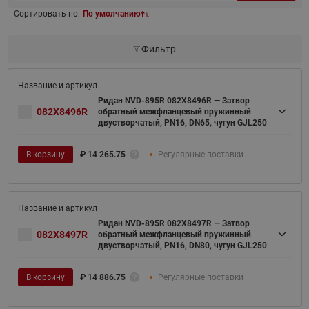
Сортировать по:
По умолчанию
Фильтр
Ридан NVD-895R 082X8496R — Затвор
082X8496R
обратный межфланцевый пружинный
двустворчатый, PN16, DN65, чугун GJL250
В корзину
₽
14 265.75
Регулярные поставки
Ридан NVD-895R 082X8497R — Затвор
082X8497R
обратный межфланцевый пружинный
двустворчатый, PN16, DN80, чугун GJL250
В корзину
₽
14 886.75
Регулярные поставки