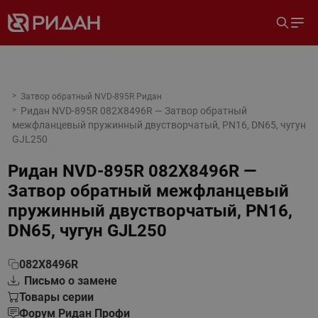
Затвор обратный NVD-895R Ридан
Ридан NVD-895R 082X8496R — Затвор обратный
межфланцевый пружинный двустворчатый, PN16, DN65, чугун
GJL250
Ридан NVD-895R 082X8496R —
Затвор обратный межфланцевый
пружинный двустворчатый, PN16,
DN65, чугун GJL250
082X8496R
Письмо о замене
Товары серии
Форум Ридан Профи