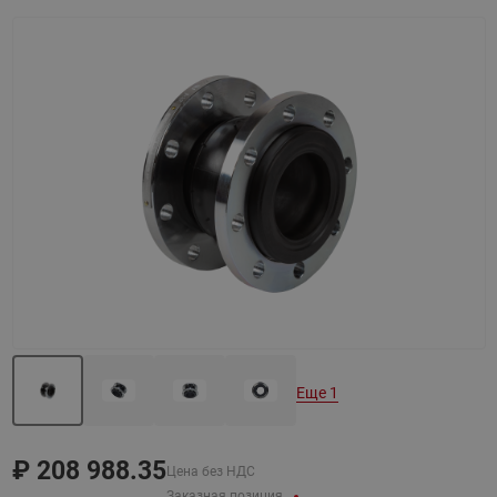
Назад
Вперед
Еще 1
₽
208 988.35
Цена без НДС
Заказная позиция