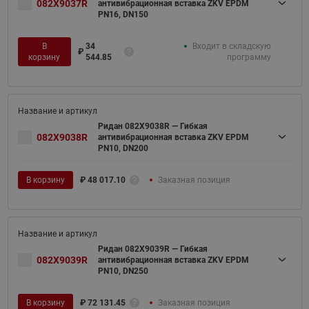
082X9037R
антивибрационная вставка ZKV EPDM
PN16, DN150
В
34
Входит в складскую
₽
корзину
544.85
программу
Ридан 082X9038R — Гибкая
082X9038R
антивибрационная вставка ZKV EPDM
PN10, DN200
В корзину
₽
48 017.10
Заказная позиция
Ридан 082X9039R — Гибкая
082X9039R
антивибрационная вставка ZKV EPDM
PN10, DN250
В корзину
₽
72 131.45
Заказная позиция