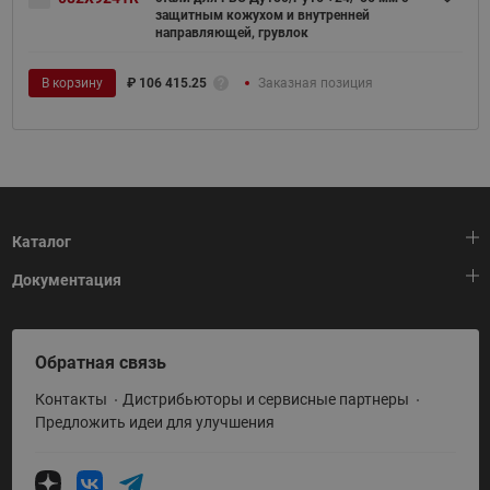
защитным кожухом и внутренней
направляющей, грувлок
В корзину
₽
106 415.25
Заказная позиция
Каталог
Документация
Тепловая автоматика
Холодильная техника
HeatPlatform (Тепловая платформа)
Обратная связь
Приводная техника
Полезные программы и инструменты
Контакты
Дистрибьюторы и сервисные партнеры
Промышленная автоматика
Условия поставки
Предложить идеи для улучшения
Теплый пол и снеготаяние
Политика по использованию ТЗ Ридан
Теплообменное оборудование