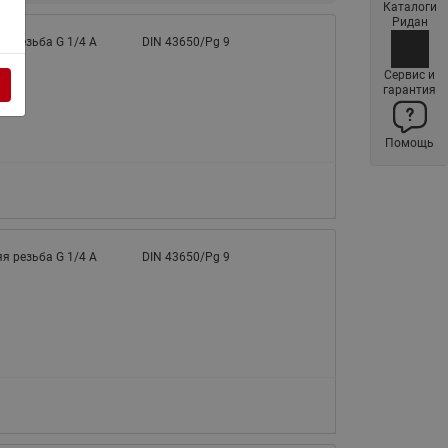
Каталоги
Латунные фильтры сетчатые
Ридан
Ридан (код 065B83xxR)
я резьба G 1/4 A
DIN 43650/Pg 9
Нержавеющие фильтры
Сервис и
гарантия
сетчатые Ридан
Воздухоотводчики Airvent-R
Помощь
(Вентиляция) Ридан (код
06583xxR)
Компенсаторы осевые
сильфонные Ридан
Регуляторы давления Ридан
я резьба G 1/4 A
DIN 43650/Pg 9
Клапаны редукционные Ридан
Гибкие вставки
Предохранительные клапаны
RSV
Латунные краны шаровые
запорные Ридан (код