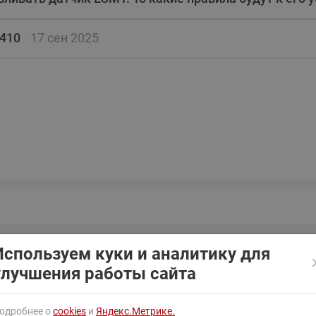
ходовыми клапанами
Преобразователь частот
Ридан RF-101
Узлы холодоснабжения с 3-
410
17 сен 2025
ходовыми клапанами
Узлы теплоснабжения с
комбинированным клапаном
AQT(F)-R
Используем куки и аналитику для
улучшения работы сайта
Выходной
Длина погружной части
Технол
вателя
сигнал
гильзы, мм
присое
одробнее о
cookies
и
Яндекс.Метрике.