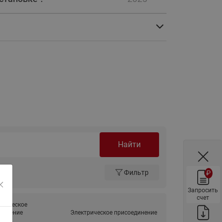
ы
Нержавеющие краны шаровые
запорные Ридан
Затворы дисковые Ридан
Латунные обратные клапаны
Ридан
Чугунные обратные клапаны/
затворы Ридан
Нержавеющие обратные
клапаны Ридан
Фильтры сетчатые Ридан ФСФ
Найти
Балансировочные клапаны для
наружных систем
Фильтр
₽
Сильфонные компенсаторы
для наружных систем
Запросить
счет
Фильтры сетчатые Ридан ФСФ
огическое
динение
Электрическое присоединение
для наружных систем