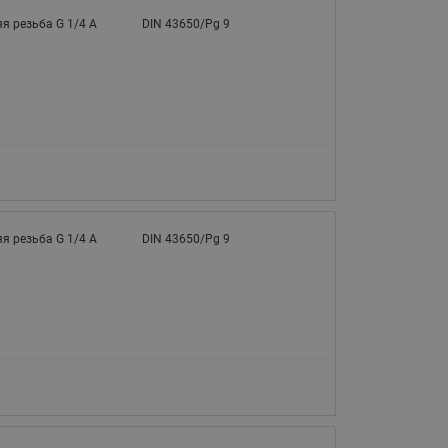
065B82xxR)
я резьба G 1/4 A
DIN 43650/Pg 9
Латунные фильтры сетчатые
Ридан (код 065B82xxR)
Воздухоотводчики Airvent-R
Ридан (код 06582xxR)
я резьба G 1/4 A
DIN 43650/Pg 9