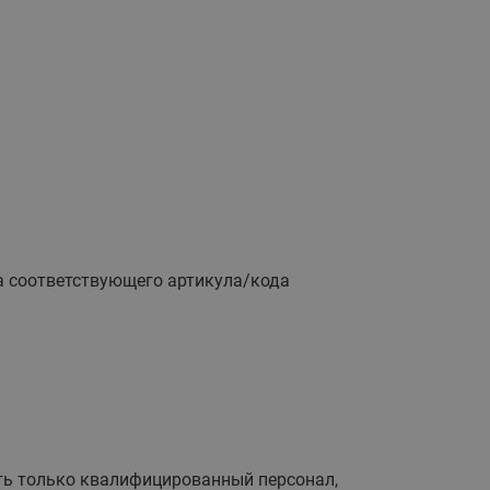
Ридан
ления
С
ые
Трубопроводная арматура
Стальные краны запорно-
регулирующие Ридан
нкты
ра
Стальные краны шаровые
запорные Ридан
ода соответствующего артикула/кода
Привод электрический АМВ
для шаровых кранов RJIP
Premium (Премиум)
Показать все
Краны шаровые чугунные
Ридан
тоты
Латунные краны шаровые
ы
запорные Ридан (код
065B83xxR)
ть только квалифицированный персонал,