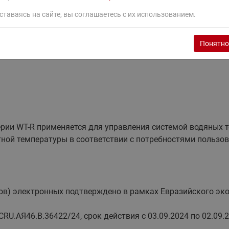
 электронных типа WT-R осуществляется в соответствии с 
тирования – 5 (ОЖ4).
ставаясь на сайте, вы соглашаетесь с их использованием.
Понятно
ии WT-R применяется для управления системой водяных т
ной температуры в соответствии с потребностями пользов
ов) электронных подтверждено в рамках Евразийского эк
U.АЯ46.В.36422/24, срок действия с 03.09.2024 по 02.09.2