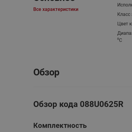
Испол
Все характеристики
Класс
Цвет 
Диапа
⁰С
Обзор
Обзор кода 088U0625R
Комплектность