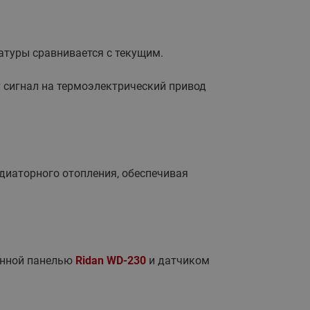
065B82xxR)
Латунные фильтры сетчатые
Ридан (код 065B82xxR)
атуры сравнивается с текущим.
Воздухоотводчики Airvent-R
Ридан (код 06582xxR)
 сигнал на термоэлектрический привод
диаторного отопления, обеспечивая
онной панелью
Ridan WD-230
и датчиком