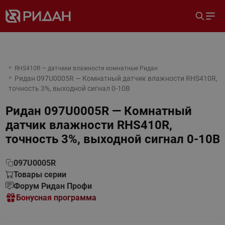
RHS410R — датчики влажности комнатные Ридан
Ридан 097U0005R — Комнатный датчик влажности RHS410R,
точность 3%, выходной сигнал 0-10В
Ридан 097U0005R — Комнатный
датчик влажности RHS410R,
точность 3%, выходной сигнал 0-10В
097U0005R
Товары серии
Форум Ридан Профи
Бонусная программа