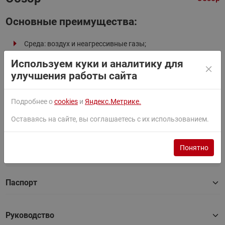
Основные преимущества:
Среда: воздух и неагрессивные газы;
Диапазон измерения влажности: 0-100%;
Используем куки и аналитику для
улучшения работы сайта
Погрешность измерения влажности: 3%;
Выходной сигнал: 4-20 мА, 0-10В.
Подробнее о
cookies
и
Яндекс.Метрике.
Оставаясь на сайте, вы соглашаетесь с их использованием.
Документы
Все документы
Понятно
Фильтры
Паспорт
Руководство