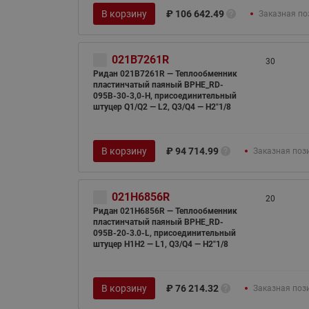
В корзину
₽
106 642.49
Заказная по
021B7261R
30
Ридан 021B7261R — Теплообменник
пластинчатый паяный BPHE_RD-
095B-30-3,0-H, присоединительный
штуцер Q1/Q2 — L2, Q3/Q4 — H2"1/8
В корзину
₽
94 714.99
Заказная поз
021H6856R
20
Ридан 021H6856R — Теплообменник
пластинчатый паяный BPHE_RD-
095B-20-3.0-L, присоединительный
штуцер H1H2 — L1, Q3/Q4 — H2"1/8
В корзину
₽
76 214.32
Заказная поз