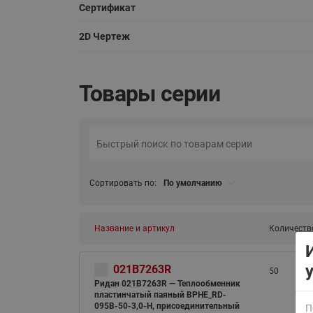
Сертификат
2D Чертеж
Товары серии
ВСЯ ПРОДУКЦИЯ
Сортировать по:
По умолчанию
Название и артикул
Количеств
021B7263R
50
Ридан 021B7263R — Теплообменник
пластинчатый паяный BPHE_RD-
095B-50-3,0-H, присоединительный
П