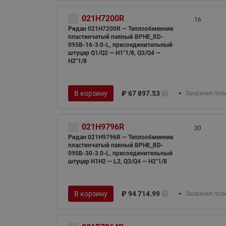
021H7200R
16
Ридан 021H7200R — Теплообменник
пластинчатый паяный BPHE_RD-
095B-16-3.0-L, присоединительный
штуцер Q1/Q2 — H1"1/8, Q3/Q4 —
H2"1/8
В корзину
₽
67 897.53
Заказная поз
021H9796R
30
Ридан 021H9796R — Теплообменник
пластинчатый паяный BPHE_RD-
095B-30-3.0-L, присоединительный
штуцер H1H2 — L2, Q3/Q4 — H2"1/8
В корзину
₽
94 714.99
Заказная поз