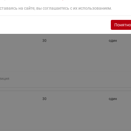
ставаясь на сайте, вы соглашаетесь с их использованием.
зиция
Понятно
30
один
зиция
30
один