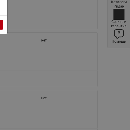
Каталоги
Латунные фильтры сетчатые
Ридан
Ридан (код 065B83xxR)
Нержавеющие фильтры
Сервис и
гарантия
сетчатые Ридан
Воздухоотводчики Airvent-R
нет
Помощь
(Вентиляция) Ридан (код
06583xxR)
Компенсаторы осевые
сильфонные Ридан
Регуляторы давления Ридан
Клапаны редукционные Ридан
Гибкие вставки
нет
Предохранительные клапаны
RSV
Латунные краны шаровые
запорные Ридан (код