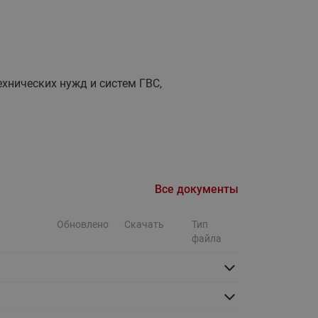
Ридан
ления
С
ые
Трубопроводная арматура
ехнических нужд и систем ГВС,
Стальные краны запорно-
регулирующие Ридан
нкты
ра
Стальные краны шаровые
запорные Ридан
Привод электрический АМВ
Все документы
для шаровых кранов RJIP
Premium (Премиум)
Обновлено
Скачать
Тип
Показать все
файла
Краны шаровые чугунные
Ридан
тоты
Латунные краны шаровые
ы
запорные Ридан (код
065B83xxR)