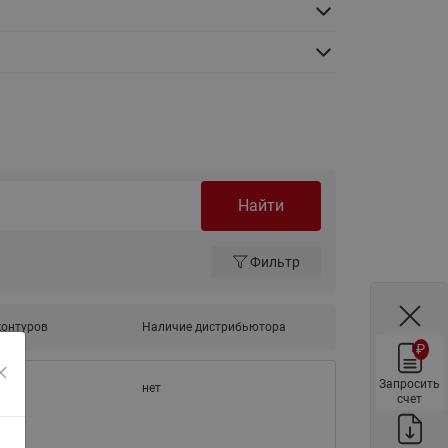
ы
Нержавеющие краны шаровые
запорные Ридан
Затворы дисковые Ридан
Латунные обратные клапаны
Ридан
Чугунные обратные клапаны/
затворы Ридан
Найти
Нержавеющие обратные
клапаны Ридан
Фильтр
Фильтры сетчатые Ридан ФСФ
Балансировочные клапаны для
наружных систем
контуров
Наличие дистрибьютора
₽
Сильфонные компенсаторы
для наружных систем
Запросить
нет
счет
Фильтры сетчатые Ридан ФСФ
для наружных систем