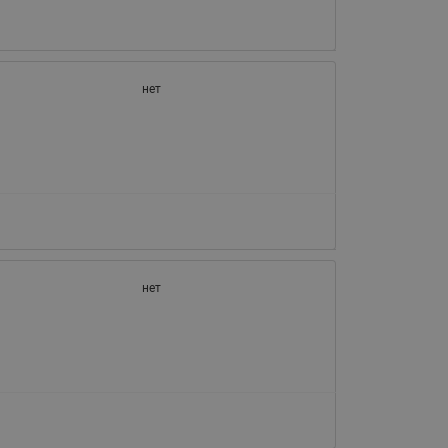
065B82xxR)
Латунные фильтры сетчатые
Ридан (код 065B82xxR)
Воздухоотводчики Airvent-R
нет
Ридан (код 06582xxR)
нет