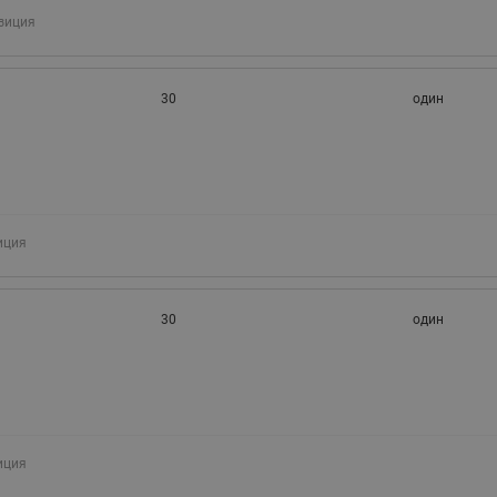
зиция
30
один
иция
30
один
иция