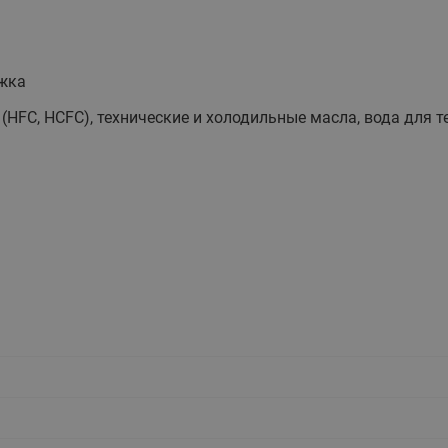
этажные для систем отоп
TDU-R Ридан
Показать все
Квартирные станции ШК
жка
Ридан
Учёт тепловой энергии
Чиллеры (холодильн
HFC, HCFC), технические и холодильные масла, вода для т
Коллекторы
машины)
Квартирные приборы учёта
распределительные
Чиллеры с воздушным
Распределители INDIV
Квартирные тепловые пу
охлаждением конденсато
MyFlat
Коммерческий (Общедомовой)
серии RCH
учет тепловой энергии
Показать все
Автоматизированная система
учета энергоресурсов
Узлы регулирования
Преобразователи час
приточных установок
Преобразователь частот
Ридан RF-51
Узлы теплоснабжения с 3-