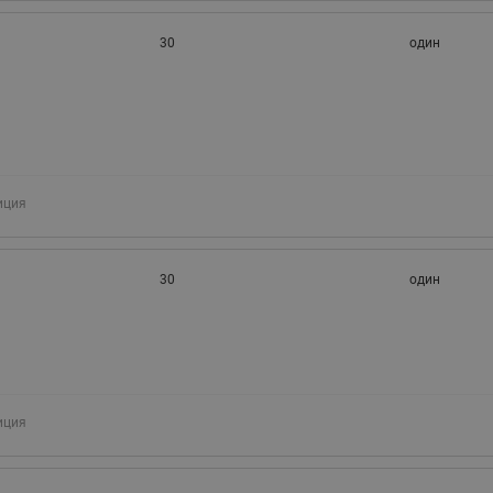
30
один
иция
30
один
иция