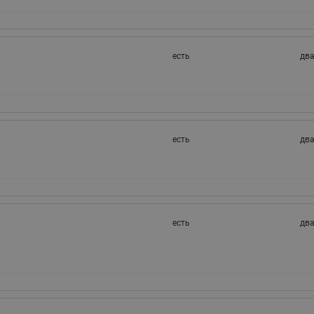
ходовыми клапанами
Преобразователь частот
Ридан RF-101
Узлы холодоснабжения с 3-
ходовыми клапанами
есть
дв
Узлы теплоснабжения с
комбинированным клапаном
AQT(F)-R
есть
дв
есть
дв