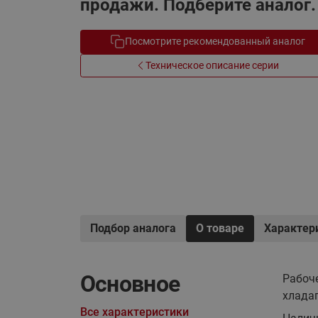
продажи. Подберите аналог.
Электрообогрев
Системы водоснабжения
Посмотрите рекомендованный аналог
Техническое описание серии
Подбор аналога
О товаре
Характер
Основное
Рабоче
хладаг
Все характеристики