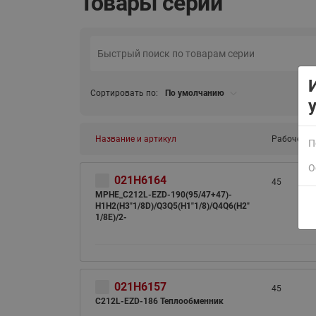
Товары серии
Сортировать по:
По умолчанию
Название и артикул
Рабочее да
П
О
021H6164
45
MPHE_C212L-EZD-190(95/47+47)-
H1H2(H3"1/8D)/Q3Q5(H1"1/8)/Q4Q6(H2"
1/8E)/2-
021H6157
45
C212L-EZD-186 Теплообменник