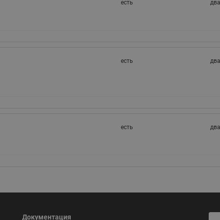
есть
дв
есть
дв
есть
дв
Документация