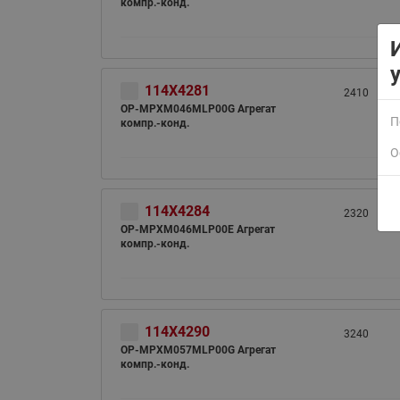
компр.-конд.
114X4281
2410
OP-MPXM046MLP00G Агрегат
П
компр.-конд.
О
ВСЯ ПРОДУКЦИЯ
114X4284
2320
OP-MPXM046MLP00E Агрегат
компр.-конд.
114X4290
3240
OP-MPXM057MLP00G Агрегат
компр.-конд.