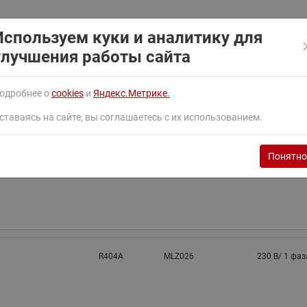
ходовыми клапанами
Преобразователь частот
Ридан RF-101
Узлы холодоснабжения с 3-
Используем куки и аналитику для
ходовыми клапанами
улучшения работы сайта
Узлы теплоснабжения с
R404A
MLZ021
230 В/ 1 фаз
комбинированным клапаном
одробнее о
cookies
и
Яндекс.Метрике.
AQT(F)-R
ставаясь на сайте, вы соглашаетесь с их использованием.
Понятно
R404A
MLZ021
400 В/ 3 фаз
R404A
MLZ026
230 В/ 1 фаз