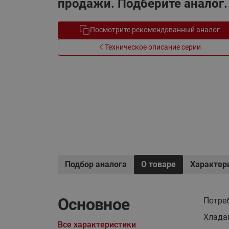
продажи. Подберите аналог.
Электрообогрев
Системы водоснабжения
Посмотрите рекомендованный аналог
Техническое описание серии
Подбор аналога
О товаре
Характер
Основное
Потре
Хлада
Все характеристики