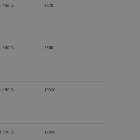
065B82xxR)
а / 50 Гц
8270
Латунные фильтры сетчатые
Ридан (код 065B82xxR)
Воздухоотводчики Airvent-R
Ридан (код 06582xxR)
а / 50 Гц
8350
а / 50 Гц
10320
а / 50 Гц
12820