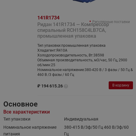
141R1734
Регулярные поставки
Ридан 141R1734 — Компрессор
спиральный RCH158C4LB7CA,
промышленная упаковка
Тип упаковки:
промышленная упаковка
Хладагент:
R410A
Холодопроизводительность, Вт:
38598
Объемная производительность, м3/час, 50 Гц, 2900
об/мин:
25
Номинальное напряжение:
380-420 В / 3 фазы / 50 Гц &
460 В /3 фазы / 60 Гц
В корзину
₽
194 615.26
Основное
Все характеристики
Тип упаковки
Индивидуальная
Номинальное напряжение
380-415 B/3ф/50 Гц 460 B/3ф/60
питания
Гц