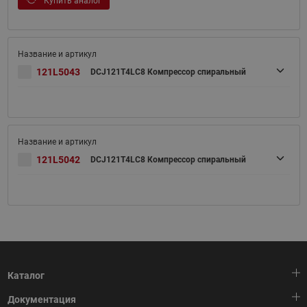
Купить аналог
121L5043
DCJ121T4LC8 Компрессор спиральный
121L5042
DCJ121T4LC8 Компрессор спиральный
Каталог
Документация
Тепловая автоматика