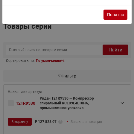
3D Модель
Понятно
Товары серии
Найти
Сортировать по:
По умолчанию
Фильтр
Ридан 121R9530 — Компрессор
121R9530
спиральный RCL09E4LT8HA,
промышленная упаковка
В корзину
₽
127 528.07
Заказная позиция