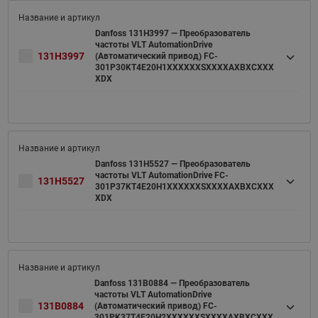
Danfoss 131H3997 — Преобразователь
частоты VLT AutomationDrive
131H3997
(Автоматический привод) FC-
301P30KT4E20H1XXXXXXSXXXXAXBXCXXX
XDX
Danfoss 131H5527 — Преобразователь
частоты VLT AutomationDrive FC-
131H5527
301P37KT4E20H1XXXXXXSXXXXAXBXCXXX
XDX
Danfoss 131B0884 — Преобразователь
частоты VLT AutomationDrive
131B0884
(Автоматический привод) FC-
301PK37T4E20H2XXXXXXSXXXXAXBXCXXX